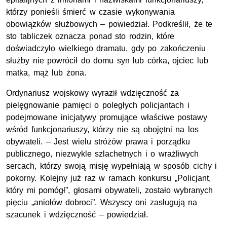
którzy ponieśli śmierć w czasie wykonywania
obowiązków służbowych – powiedział. Podkreślił, że te
sto tabliczek oznacza ponad sto rodzin, które
doświadczyło wielkiego dramatu, gdy po zakończeniu
służby nie powrócił do domu syn lub córka, ojciec lub
matka, mąż lub żona.
Ordynariusz wojskowy wyraził wdzięczność za
pielęgnowanie pamięci o poległych policjantach i
podejmowane inicjatywy promujące właściwe postawy
wśród funkcjonariuszy, którzy nie są obojętni na los
obywateli. – Jest wielu stróżów prawa i porządku
publicznego, niezwykle szlachetnych i o wrażliwych
sercach, którzy swoją misję wypełniają w sposób cichy i
pokorny. Kolejny już raz w ramach konkursu „Policjant,
który mi pomógł”, głosami obywateli, zostało wybranych
pięciu „aniołów dobroci”. Wszyscy oni zasługują na
szacunek i wdzięczność – powiedział.