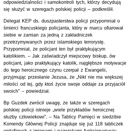
odpowiedzialności i samokontroli tych, którzy decydują
się służyć w szeregach polskiej policji – podkreślił.
Delegat KEP ds. duszpasterstwa policji przypomniał o
śmierci francuskiego policjanta, który w marcu ofiarował
siebie w zamian za jedną z zakładniczek
przetrzymywanych przez islamskiego terrorystę.
Przypomniał, że policjant ten był praktykującym
katolikiem. – Jak zaświadczył miejscowy biskup, ów
policjant, jako praktykujący katolik, najgłębsze motywacje
do tego heroicznego czynu czerpał z Ewangelii,
przyjmując przesłanie Jezusa, że „Nikt nie ma większej
miłości od tej, gdy ktoś życie swoje oddaje za przyjaciół
swoich” – powiedział.
Bp Guzdek zwrócił uwagę, że także w szeregach
polskiej policji istnieje „wiele przykładów heroicznej
służby człowiekowi”. – Na Tablicy Pamięci w siedzibie
Komendy Głównej Policji znajduje się już 118 tabliczek
epitafijnych z imionami i nazwiskami funkcjonariuszy,