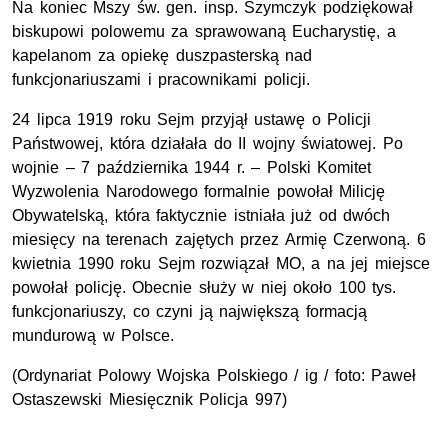
Na koniec Mszy św. gen. insp. Szymczyk podziękował
biskupowi polowemu za sprawowaną Eucharystię, a
kapelanom za opiekę duszpasterską nad
funkcjonariuszami i pracownikami policji.
24 lipca 1919 roku Sejm przyjął ustawę o Policji
Państwowej, która działała do II wojny światowej. Po
wojnie – 7 października 1944 r. – Polski Komitet
Wyzwolenia Narodowego formalnie powołał Milicję
Obywatelską, która faktycznie istniała już od dwóch
miesięcy na terenach zajętych przez Armię Czerwoną. 6
kwietnia 1990 roku Sejm rozwiązał MO, a na jej miejsce
powołał policję. Obecnie służy w niej około 100 tys.
funkcjonariuszy, co czyni ją największą formacją
mundurową w Polsce.
(Ordynariat Polowy Wojska Polskiego / ig / f
oto: Paweł
Ostaszewski Miesięcznik Policja 997
)