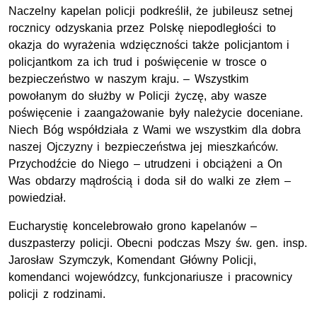
Naczelny kapelan policji podkreślił, że jubileusz setnej
rocznicy odzyskania przez Polskę niepodległości to
okazja do wyrażenia wdzięczności także policjantom i
policjantkom za ich trud i poświęcenie w trosce o
bezpieczeństwo w naszym kraju. – Wszystkim
powołanym do służby w Policji życzę, aby wasze
poświęcenie i zaangażowanie były należycie doceniane.
Niech Bóg współdziała z Wami we wszystkim dla dobra
naszej Ojczyzny i bezpieczeństwa jej mieszkańców.
Przychodźcie do Niego – utrudzeni i obciążeni a On
Was obdarzy mądrością i doda sił do walki ze złem –
powiedział.
Eucharystię koncelebrowało grono kapelanów –
duszpasterzy policji. Obecni podczas Mszy św. gen. insp.
Jarosław Szymczyk, Komendant Główny Policji,
komendanci wojewódzcy, funkcjonariusze i pracownicy
policji z rodzinami.