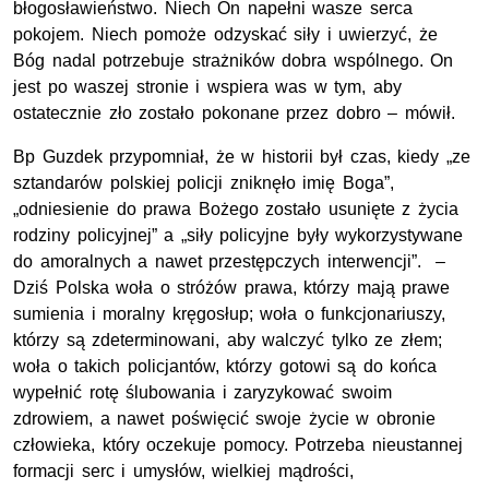
błogosławieństwo. Niech On napełni wasze serca
pokojem. Niech pomoże odzyskać siły i uwierzyć, że
Bóg nadal potrzebuje strażników dobra wspólnego. On
jest po waszej stronie i wspiera was w tym, aby
ostatecznie zło zostało pokonane przez dobro – mówił.
Bp Guzdek przypomniał, że w historii był czas, kiedy „ze
sztandarów polskiej policji zniknęło imię Boga”,
„odniesienie do prawa Bożego zostało usunięte z życia
rodziny policyjnej” a „siły policyjne były wykorzystywane
do amoralnych a nawet przestępczych interwencji”. –
Dziś Polska woła o stróżów prawa, którzy mają prawe
sumienia i moralny kręgosłup; woła o funkcjonariuszy,
którzy są zdeterminowani, aby walczyć tylko ze złem;
woła o takich policjantów, którzy gotowi są do końca
wypełnić rotę ślubowania i zaryzykować swoim
zdrowiem, a nawet poświęcić swoje życie w obronie
człowieka, który oczekuje pomocy. Potrzeba nieustannej
formacji serc i umysłów, wielkiej mądrości,