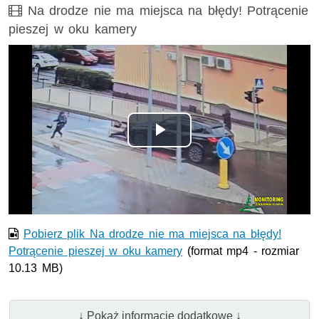
Film
Na drodze nie ma miejsca na błędy! Potrącenie
pieszej w oku kamery
Odtwórz
wideo
Pobierz plik Na drodze nie ma miejsca na błędy!
Potrącenie pieszej w oku kamery
(format mp4 - rozmiar
10.13 MB)
↓ Pokaż informacje dodatkowe ↓