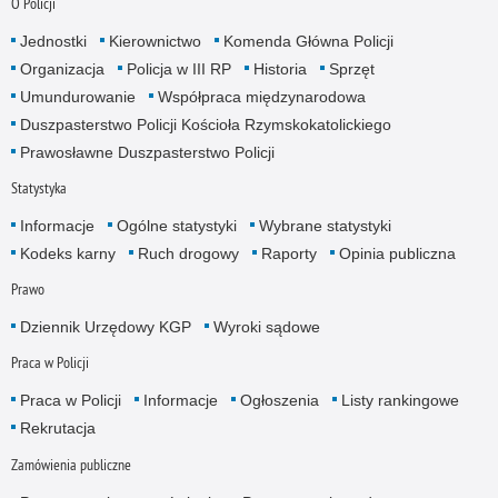
O Policji
Jednostki
Kierownictwo
Komenda Główna Policji
Organizacja
Policja w III RP
Historia
Sprzęt
Umundurowanie
Współpraca międzynarodowa
Duszpasterstwo Policji Kościoła Rzymskokatolickiego
Prawosławne Duszpasterstwo Policji
Statystyka
Informacje
Ogólne statystyki
Wybrane statystyki
Kodeks karny
Ruch drogowy
Raporty
Opinia publiczna
Prawo
Dziennik Urzędowy KGP
Wyroki sądowe
Praca w Policji
Praca w Policji
Informacje
Ogłoszenia
Listy rankingowe
Rekrutacja
Zamówienia publiczne