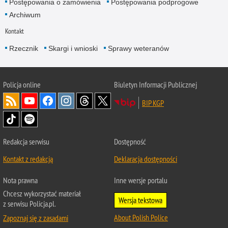
Postępowania o zamówienia
Postępowania podprogowe
Archiwum
Kontakt
Rzecznik
Skargi i wnioski
Sprawy weteranów
Policja
online
Biuletyn Informacji Publicznej
BIP KGP
Redakcja serwisu
Dostępność
Kontakt z redakcją
Deklaracja dostępności
Nota prawna
Inne wersje portalu
Chcesz wykorzystać materiał
Wersja tekstowa
z serwisu Policja.pl.
About Polish Police
Zapoznaj się z zasadami