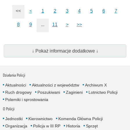
<<
<
1
2
3
4
5
6
7
8
9
...
11
>
>>
↓ Pokaż informacje dodatkowe ↓
Działania Policji
Aktualności
Aktualności z województw
Archiwum X
Ruch drogowy
Poszukiwani
Zaginieni
Lotnictwo Policji
Polemiki i sprostowania
O Policji
Jednostki
Kierownictwo
Komenda Główna Policji
Organizacja
Policja w III RP
Historia
Sprzęt