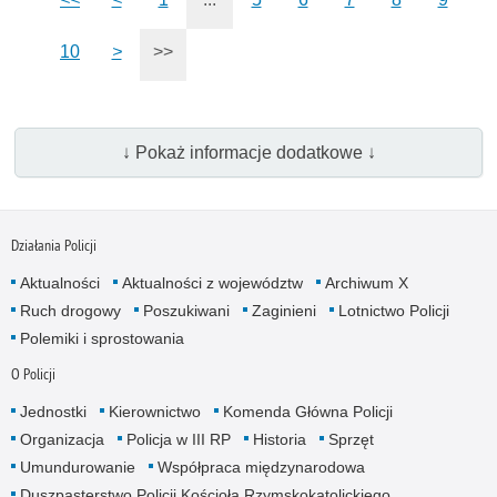
10
>
>>
↓ Pokaż informacje dodatkowe ↓
Działania Policji
Aktualności
Aktualności z województw
Archiwum X
Ruch drogowy
Poszukiwani
Zaginieni
Lotnictwo Policji
Polemiki i sprostowania
O Policji
Jednostki
Kierownictwo
Komenda Główna Policji
Organizacja
Policja w III RP
Historia
Sprzęt
Umundurowanie
Współpraca międzynarodowa
Duszpasterstwo Policji Kościoła Rzymskokatolickiego