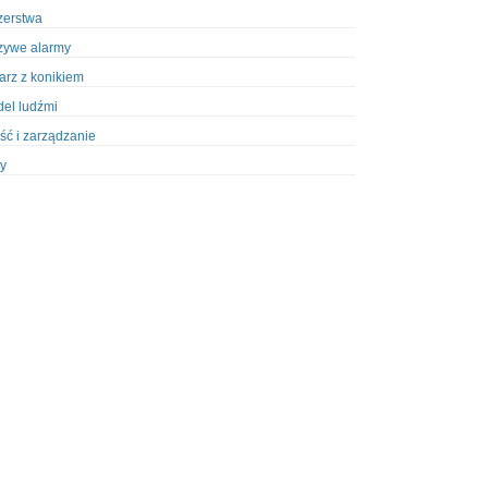
zerstwa
zywe alarmy
iarz z konikiem
el ludźmi
ść i zarządzanie
y
ety w Policji
pcja
zież
zieże z włamaniem
ura
styka, wyposażenie
riały wybuchowe
odzeni policjanci
dy na banki
dy na taksówkarzy