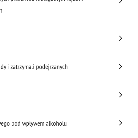
Prze
h
Prze
Prze
Prze
Prze
Prze
Prze
dy i zatrzymali podejrzanych
Prze
Prze
Prze
Prze
Prze
Prze
Pseu
wego pod wpływem alkoholu
Roz
Ruc