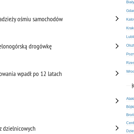
Biał
Gda
kradzieży ośmiu samochodów
Kato
Kra
Lubl
zielonogórską drogówkę
Olsz
Poz
Rze
Wro
owania wpadł po 12 latach
Atak
Bójki
Broń
Cent
 dzielnicowych
Dzie