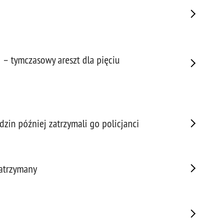
Napa
Niel
Niet
Niet
Niet
– tymczasowy areszt dla pięciu
Nisz
Nowo
Odpo
Ofia
Opin
zin później zatrzymali go policjanci
Osz
Pedo
Pira
atrzymany
Podr
Pogr
Pole
Poli