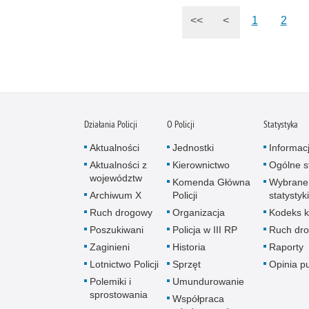
<<
<
1
2
Działania Policji
O Policji
Statystyka
Aktualności
Jednostki
Informac
Aktualności z
Kierownictwo
Ogólne st
województw
Komenda Główna
Wybrane
Archiwum X
Policji
statystyki
Ruch drogowy
Organizacja
Kodeks k
Poszukiwani
Policja w III RP
Ruch dr
Zaginieni
Historia
Raporty
Lotnictwo Policji
Sprzęt
Opinia p
Polemiki i
Umundurowanie
sprostowania
Współpraca