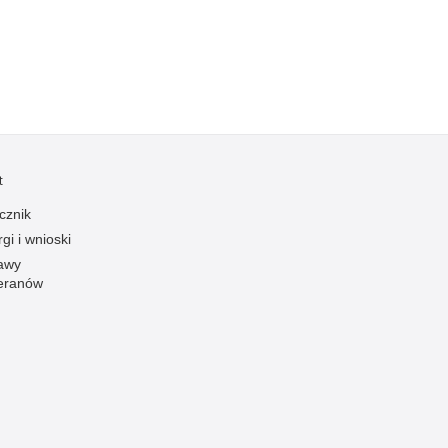
zymania poszukiwanych
dnie sprzed lat
łcenia
anizowane grupy przestępcze
t
cznik
gi i wnioski
awy
eranów