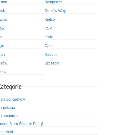
ystok
Bydgoszcz
ńsk
Gorzów Wlkp.
wice
Kielce
ków
KSP
in
Łódź
tyn
Opole
nań
Radom
szów
Szczecin
cław
Kategorie
i na policjantów
 i pobicia
 i amunicja
ralne Biuro Śledcze Policji
ła sztuki