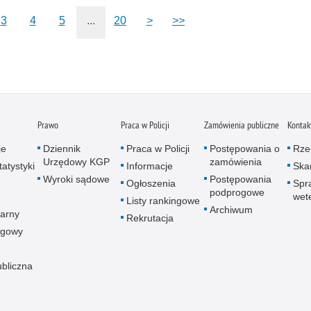
Zatr
3
4
5
...
20
>
>>
Zbro
Zgwa
Zorg
Prawo
Praca w Policji
Zamówienia publiczne
Kontak
je
Dziennik
Praca w Policji
Postępowania o
Rze
Urzędowy KGP
zamówienia
atystyki
Informacje
Skar
Wyroki sądowe
Postępowania
Ogłoszenia
Spr
podprogowe
wet
Listy rankingowe
Archiwum
arny
Rekrutacja
ogowy
ubliczna