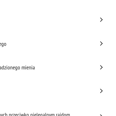
Porw
Poża
Pran
Praw
Prof
Prof
wego
Prz
Prze
Prze
radzionego mienia
Prze
Prze
Prze
Prze
Prze
Prze
Prze
eśnych przeciwko nielegalnym rajdom
Prze