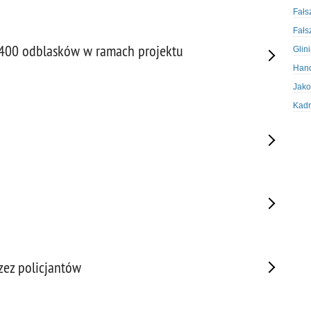
Fałs
Fałs
2400 odblasków w ramach projektu
Glin
Hand
Jako
Kadr
Kobi
Koru
Krad
Krad
Kult
Logi
Mate
Nagr
zez policjantów
Napa
Napa