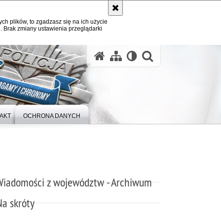
ych plików, to zgadzasz się na ich użycie
. Brak zmiany ustawienia przeglądarki
otwórz wysz
AKT
OCHRONA DANYCH
Wiadomości z województw - Archiwum
Na skróty