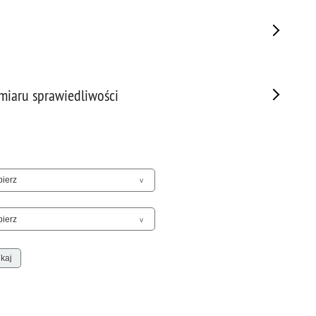
Sam
Spor
Stal
Stat
Szko
ymiaru sprawiedliwości
Terr
Unia
Upr
Uroc
Uton
Wspó
Wspó
Wykr
Wypa
Zabe
Zabó
Zagi