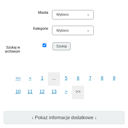
Miasta
Kategorie
Szukaj w
archiwum
<<
<
1
...
5
6
7
8
9
10
11
12
13
>
>>
↓ Pokaż informacje dodatkowe ↓