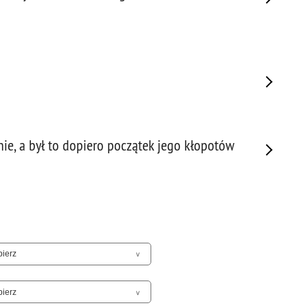
Sam
Spor
Stal
Stat
Szko
Terr
Unia
Upr
ie, a był to dopiero początek jego kłopotów
Uroc
Uton
Wspó
Wspó
Wykr
Wypa
Zabe
Zabó
Zagi