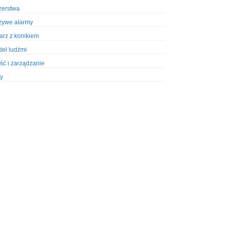
zerstwa
zywe alarmy
iarz z konikiem
el ludźmi
ść i zarządzanie
y
ety w Policji
pcja
zież
zieże z włamaniem
ura
styka, wyposażenie
riały wybuchowe
odzeni policjanci
dy na banki
dy na taksówkarzy