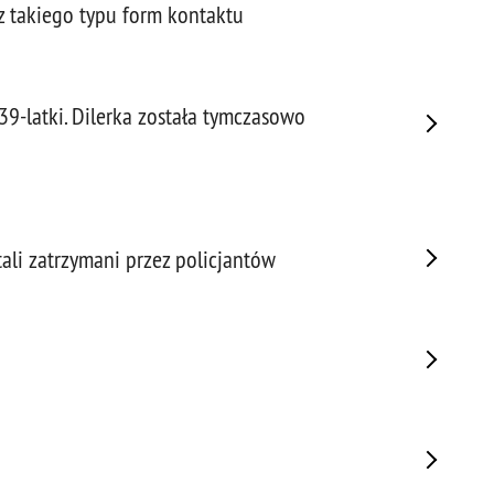
Napa
z takiego typu form kontaktu
Niel
Niet
Niet
39-latki. Dilerka została tymczasowo
Niet
Nisz
Nowo
Odpo
Ofia
tali zatrzymani przez policjantów
Opin
Osz
Pedo
Pira
Podr
Pogr
Pole
Poli