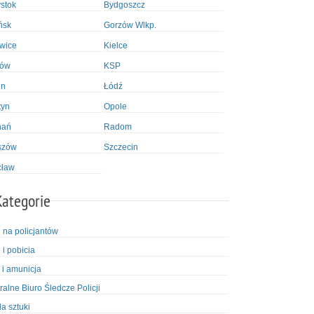
ystok
Bydgoszcz
ńsk
Gorzów Wlkp.
wice
Kielce
ków
KSP
in
Łódź
tyn
Opole
nań
Radom
szów
Szczecin
cław
Kategorie
i na policjantów
 i pobicia
 i amunicja
ralne Biuro Śledcze Policji
ła sztuki