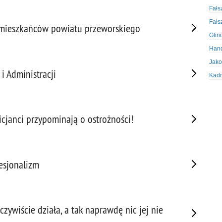
Fałs
Fałs
 mieszkańców powiatu przeworskiego
Glin
Hand
Jako
 Administracji
Kadr
Kobi
Koru
Krad
icjanci przypominają o ostrożności!
Krad
Kult
Logi
esjonalizm
Mate
Nagr
Napa
czywiście działa, a tak naprawdę nic jej nie
Napa