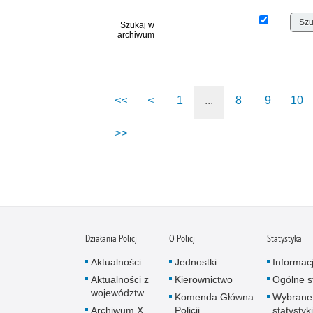
Szukaj w
archiwum
<<
<
1
...
8
9
10
>>
Działania Policji
O Policji
Statystyka
Aktualności
Jednostki
Informac
Aktualności z
Kierownictwo
Ogólne st
województw
Komenda Główna
Wybrane
Archiwum X
Policji
statystyki