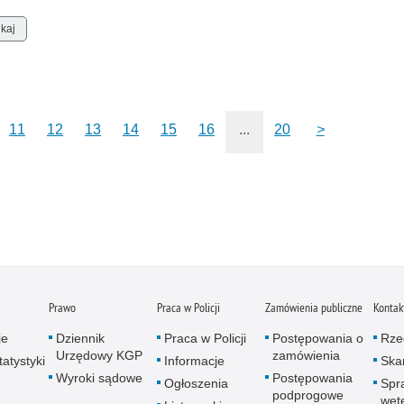
Zatr
Zbro
Zgwa
Zorg
11
12
13
14
15
16
...
20
>
Prawo
Praca w Policji
Zamówienia publiczne
Kontak
je
Dziennik
Praca w Policji
Postępowania o
Rze
Urzędowy KGP
zamówienia
atystyki
Informacje
Skar
Wyroki sądowe
Postępowania
Ogłoszenia
Spr
podprogowe
wet