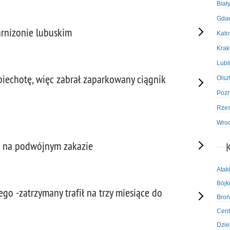
Biał
Gda
arnizonie lubuskim
Kato
Kra
Lubl
 piechotę, więc zabrał zaparkowany ciągnik
Olsz
Poz
Rze
Wro
go na podwójnym zakazie
Atak
Bójki
go -zatrzymany trafił na trzy miesiące do
Broń
Cent
Dzie