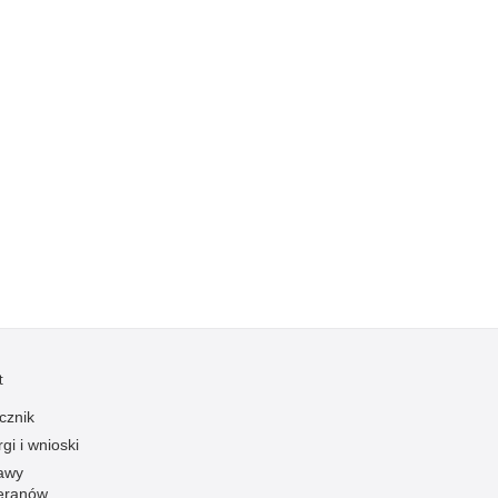
zymania poszukiwanych
dnie sprzed lat
łcenia
anizowane grupy przestępcze
t
cznik
gi i wnioski
awy
eranów