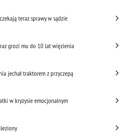
Porw
Poża
czekają teraz sprawy w sądzie
Pran
Praw
Prof
raz grozi mu do 10 lat więzienia
Prof
Prz
Prze
Prze
nia jechał traktorem z przyczepą
Prze
Prze
Prze
latki w kryzysie emocjonalnym
Prze
Prze
Prze
Prze
leziony
Prze