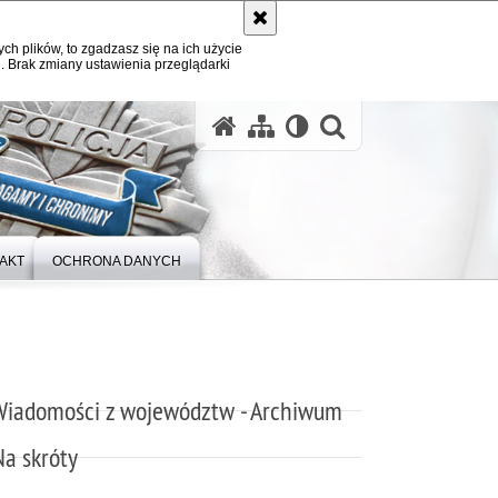
ych plików, to zgadzasz się na ich użycie
. Brak zmiany ustawienia przeglądarki
otwórz wysz
AKT
OCHRONA DANYCH
Wiadomości z województw - Archiwum
Na skróty