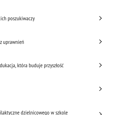
Prze
Prze
kich poszukiwaczy
Prze
Prze
Prze
ez uprawnień
Prze
Prze
Prze
Prze
ukacja, która buduje przyszłość
Prze
Prze
Prze
Prze
Pseu
Roz
Ruc
filaktyczne dzielnicowego w szkole