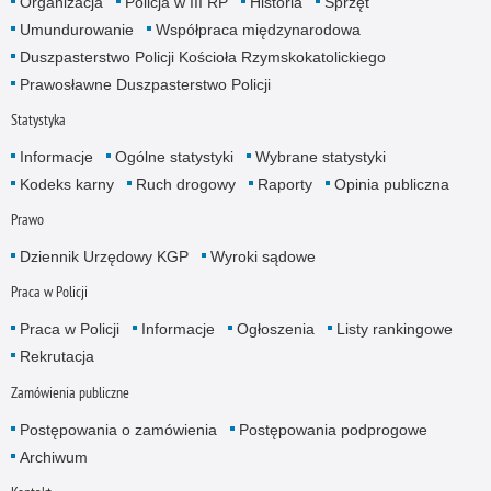
Organizacja
Policja w III RP
Historia
Sprzęt
Umundurowanie
Współpraca międzynarodowa
Duszpasterstwo Policji Kościoła Rzymskokatolickiego
Prawosławne Duszpasterstwo Policji
Statystyka
Informacje
Ogólne statystyki
Wybrane statystyki
Kodeks karny
Ruch drogowy
Raporty
Opinia publiczna
Prawo
Dziennik Urzędowy KGP
Wyroki sądowe
Praca w Policji
Praca w Policji
Informacje
Ogłoszenia
Listy rankingowe
Rekrutacja
Zamówienia publiczne
Postępowania o zamówienia
Postępowania podprogowe
Archiwum