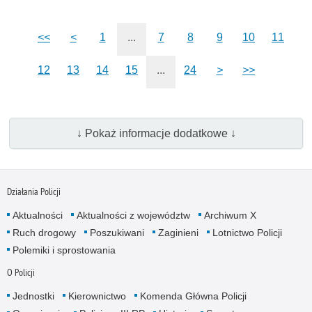
<<
<
1
...
7
8
9
10
11
12
13
14
15
...
24
>
>>
↓ Pokaż informacje dodatkowe ↓
Działania Policji
Aktualności
Aktualności z województw
Archiwum X
Ruch drogowy
Poszukiwani
Zaginieni
Lotnictwo Policji
Polemiki i sprostowania
O Policji
Jednostki
Kierownictwo
Komenda Główna Policji