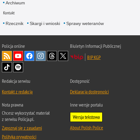
Archiwum
Kontakt
Rzecznik
Skargi i wnioski
Sprawy weteranów
Policja
online
Biuletyn Informacji Publicznej
BIP KGP
Redakcja serwisu
Dostępność
Kontakt z redakcją
Deklaracja dostępności
Nota prawna
Inne wersje portalu
Chcesz wykorzystać materiał
Wersja tekstowa
z serwisu Policja.pl.
About Polish Police
Zapoznaj się z zasadami
Polityka prywatności