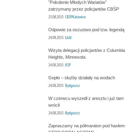
"Pokolenie Młodych Wariatów"
zatrzymany przez policjantów CBŚP
25.08.2015
CBŚPKatowice
Odpowie za oszustwo pod tzw. legendą
24.08.2015
Łódź
Wizyta delegacji policjantów z Columbia
Heights, Minnesota
24.08.2015
KSP
Gopło – służby działały na wodach
24.08.2015
Bydgoszcz
W czerwcu wyszedł z aresztu i już tam
wrócił
24.08.2015
Bydgoszcz
Zapraszamy na półmaraton pod hasłem