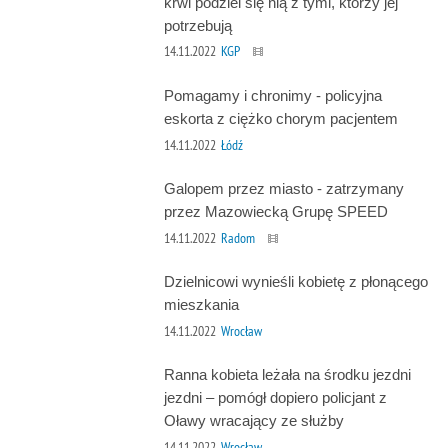
krwi podziel się nią z tymi, którzy jej
potrzebują
14.11.2022
KGP
Pomagamy i chronimy - policyjna
eskorta z ciężko chorym pacjentem
14.11.2022
Łódź
Galopem przez miasto - zatrzymany
przez Mazowiecką Grupę SPEED
14.11.2022
Radom
Dzielnicowi wynieśli kobietę z płonącego
mieszkania
14.11.2022
Wrocław
Ranna kobieta leżała na środku jezdni
jezdni – pomógł dopiero policjant z
Oławy wracający ze służby
14.11.2022
Wrocław