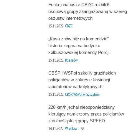
Funkcjonariusze CBZC rozbili 6-
osobową grupę zaangażowaną w szereg
oszustw internetowych
15.11.2022
CBZC
„Kasa znów bije na komendzie” –
historia zegara na budynku
kolbuszowskiej komendy Policji
15.11.2022
Rzeszów
CBŚP i WSPol szkoliły gruzińskich
policjantów w zakresie likwidacji
laboratoriów narkotykowych
15.11.2022
CBŚP, WSPol w Szczytnie
228 km/h jechał nieodpowiedzialny
kierujący namierzony przez policjantów
z dolnośląskiej grupy SPEED
14.11.2022
Wrocław