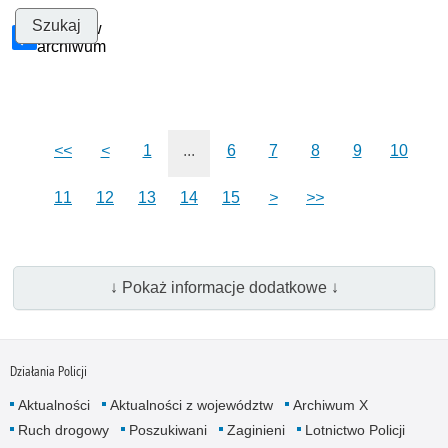
Szukaj w
archiwum
<<
<
1
...
6
7
8
9
10
11
12
13
14
15
>
>>
↓ Pokaż informacje dodatkowe ↓
Działania Policji
Aktualności
Aktualności z województw
Archiwum X
Ruch drogowy
Poszukiwani
Zaginieni
Lotnictwo Policji