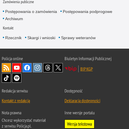
Zamówienia publiczne
Postępowania o zamówienia
Postępowania podprogowe
Archiwum
Kontakt
Rzecznik
Skargi i wnioski
Sprawy weteranów
Policja
online
Biuletyn Informacji Publicznej
BIP KGP
Redakcja serwisu
Dostępność
Kontakt z redakcją
Deklaracja dostępności
Nota prawna
Inne wersje portalu
Chcesz wykorzystać materiał
Wersja tekstowa
z serwisu Policja.pl.