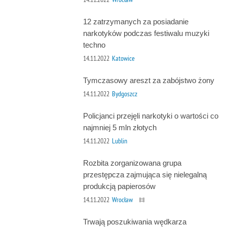
12 zatrzymanych za posiadanie
narkotyków podczas festiwalu muzyki
techno
14.11.2022
Katowice
Tymczasowy areszt za zabójstwo żony
14.11.2022
Bydgoszcz
Policjanci przejęli narkotyki o wartości co
najmniej 5 mln złotych
14.11.2022
Lublin
Rozbita zorganizowana grupa
przestępcza zajmująca się nielegalną
produkcją papierosów
14.11.2022
Wrocław
Trwają poszukiwania wędkarza