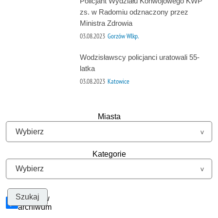
Policjant Wydziału Konwojowego KWP
zs. w Radomiu odznaczony przez
Ministra Zdrowia
03.08.2023
Gorzów Wlkp.
Wodzisławscy policjanci uratowali 55-
latka
03.08.2023
Katowice
Miasta
Kategorie
Szukaj w
archiwum