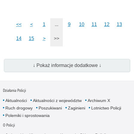
<<
<
1
...
9
10
11
12
13
14
15
>
>>
↓ Pokaż informacje dodatkowe ↓
Działania Policji
Aktualności
Aktualności z województw
Archiwum X
Ruch drogowy
Poszukiwani
Zaginieni
Lotnictwo Policji
Polemiki i sprostowania
O Policji