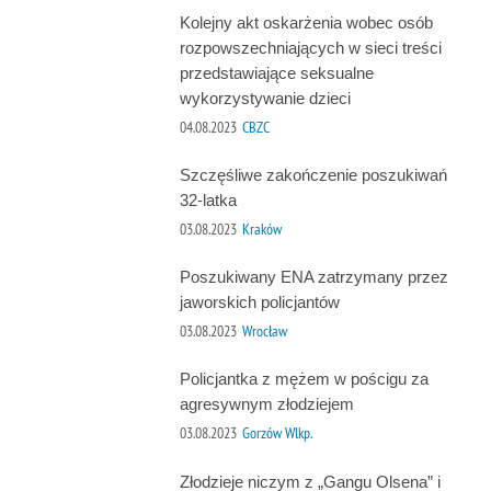
Kolejny akt oskarżenia wobec osób
rozpowszechniających w sieci treści
przedstawiające seksualne
wykorzystywanie dzieci
04.08.2023
CBZC
Szczęśliwe zakończenie poszukiwań
32-latka
03.08.2023
Kraków
Poszukiwany ENA zatrzymany przez
jaworskich policjantów
03.08.2023
Wrocław
Policjantka z mężem w pościgu za
agresywnym złodziejem
03.08.2023
Gorzów Wlkp.
Złodzieje niczym z „Gangu Olsena” i