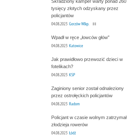
Skradziony kamper warty ponad 260
tysięcy złotych odzyskany przez
policjantów
04.08.2023
Gorzów Wlkp.
Wpadł w ręce „łowców głów”
04.08.2023
Katowice
Jak prawidłowo przewozić dzieci w
fotelikach?
04.08.2023
KSP
Zaginiony senior został odnaleziony
przez ostrołęckich policjantów
04.08.2023
Radom
Policjant w czasie wolnym zatrzymał
złodzieja rowerów
04.08.2023
Łódź