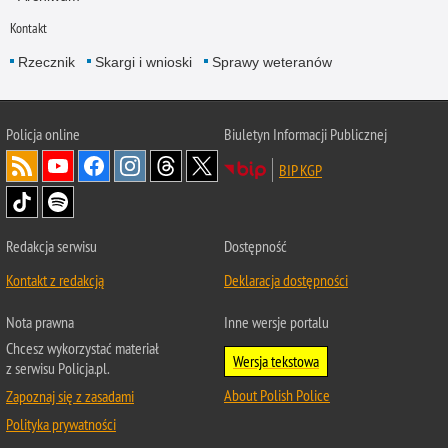
Kontakt
Rzecznik
Skargi i wnioski
Sprawy weteranów
Policja
online
Biuletyn Informacji Publicznej
BIP KGP
Redakcja serwisu
Dostępność
Kontakt z redakcją
Deklaracja dostępności
Nota prawna
Inne wersje portalu
Chcesz wykorzystać materiał
Wersja tekstowa
z serwisu Policja.pl.
About Polish Police
Zapoznaj się z zasadami
Polityka prywatności