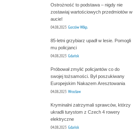
Ostrożność to podstawa – nigdy nie
zostawiaj wartościowych przedmiotów w
aucie!
04.08.2023
Gorzów Wlkp.
85-letni grzybiarz upadł w lesie. Pomogli
mu policjanci
04.08.2023
Gdańsk
Próbował zmylić policjantów co do
swojej tożsamości. Był poszukiwany
Europejskim Nakazem Aresztowania
04.08.2023
Wrocław
Kryminalni zatrzymali sprawców, którzy
ukradli turystom z Czech 4 rowery
elektryczne
04.08.2023
Gdańsk