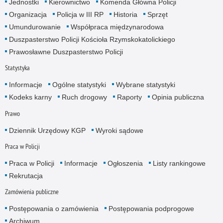
Jednostki
Kierownictwo
Komenda Główna Policji
Organizacja
Policja w III RP
Historia
Sprzęt
Umundurowanie
Współpraca międzynarodowa
Duszpasterstwo Policji Kościoła Rzymskokatolickiego
Prawosławne Duszpasterstwo Policji
Statystyka
Informacje
Ogólne statystyki
Wybrane statystyki
Kodeks karny
Ruch drogowy
Raporty
Opinia publiczna
Prawo
Dziennik Urzędowy KGP
Wyroki sądowe
Praca w Policji
Praca w Policji
Informacje
Ogłoszenia
Listy rankingowe
Rekrutacja
Zamówienia publiczne
Postępowania o zamówienia
Postępowania podprogowe
Archiwum