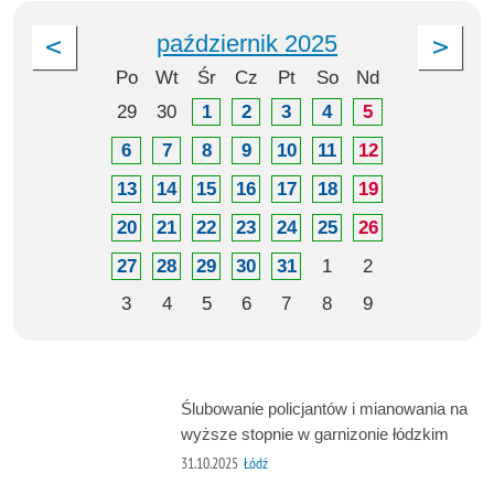
październik 2025
Po
Wt
Śr
Cz
Pt
So
Nd
29
30
1
2
3
4
5
6
7
8
9
10
11
12
13
14
15
16
17
18
19
20
21
22
23
24
25
26
27
28
29
30
31
1
2
3
4
5
6
7
8
9
Ślubowanie policjantów i mianowania na
wyższe stopnie w garnizonie łódzkim
31.10.2025
Łódź