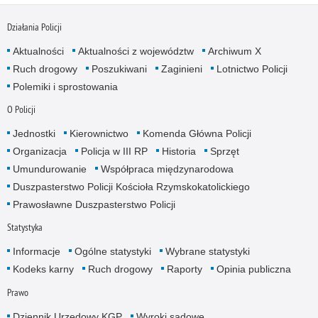
Działania Policji
Aktualności
Aktualności z województw
Archiwum X
Ruch drogowy
Poszukiwani
Zaginieni
Lotnictwo Policji
Polemiki i sprostowania
O Policji
Jednostki
Kierownictwo
Komenda Główna Policji
Organizacja
Policja w III RP
Historia
Sprzęt
Umundurowanie
Współpraca międzynarodowa
Duszpasterstwo Policji Kościoła Rzymskokatolickiego
Prawosławne Duszpasterstwo Policji
Statystyka
Informacje
Ogólne statystyki
Wybrane statystyki
Kodeks karny
Ruch drogowy
Raporty
Opinia publiczna
Prawo
Dziennik Urzędowy KGP
Wyroki sądowe