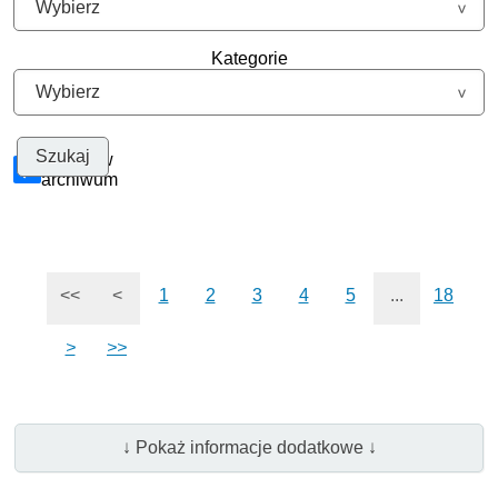
Kategorie
Szukaj w
archiwum
<<
<
1
2
3
4
5
...
18
>
>>
↓ Pokaż informacje dodatkowe ↓