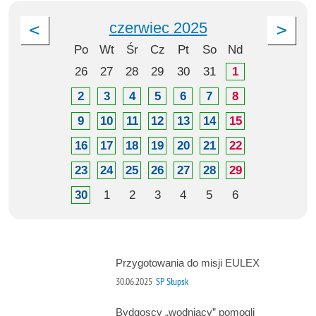
czerwiec 2025
Po
Wt
Śr
Cz
Pt
So
Nd
26
27
28
29
30
31
1
2
3
4
5
6
7
8
9
10
11
12
13
14
15
16
17
18
19
20
21
22
23
24
25
26
27
28
29
30
1
2
3
4
5
6
Przygotowania do misji EULEX
30.06.2025
SP Słupsk
Bydgoscy „wodniacy” pomogli