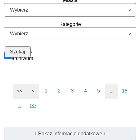
Miasta
Kategorie
Szukaj w
archiwum
<<
<
1
2
3
4
5
...
18
>
>>
↓ Pokaż informacje dodatkowe ↓