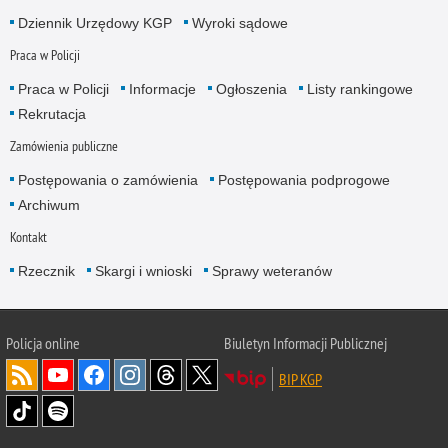
Dziennik Urzędowy KGP
Wyroki sądowe
Praca w Policji
Praca w Policji
Informacje
Ogłoszenia
Listy rankingowe
Rekrutacja
Zamówienia publiczne
Postępowania o zamówienia
Postępowania podprogowe
Archiwum
Kontakt
Rzecznik
Skargi i wnioski
Sprawy weteranów
Policja
online
Biuletyn Informacji Publicznej
BIP KGP