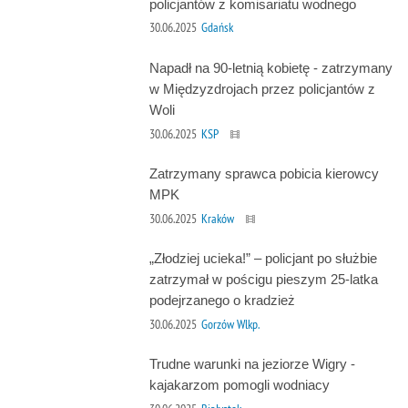
policjantów z komisariatu wodnego
30.06.2025
Gdańsk
Napadł na 90-letnią kobietę - zatrzymany
w Międzyzdrojach przez policjantów z
Woli
30.06.2025
KSP
Zatrzymany sprawca pobicia kierowcy
MPK
30.06.2025
Kraków
„Złodziej ucieka!” – policjant po służbie
zatrzymał w pościgu pieszym 25-latka
podejrzanego o kradzież
30.06.2025
Gorzów Wlkp.
Trudne warunki na jeziorze Wigry -
kajakarzom pomogli wodniacy