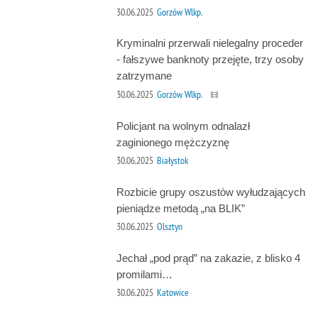
30.06.2025
Gorzów Wlkp.
Kryminalni przerwali nielegalny proceder
- fałszywe banknoty przejęte, trzy osoby
zatrzymane
30.06.2025
Gorzów Wlkp.
Policjant na wolnym odnalazł
zaginionego mężczyznę
30.06.2025
Białystok
Rozbicie grupy oszustów wyłudzających
pieniądze metodą „na BLIK”
30.06.2025
Olsztyn
Jechał „pod prąd” na zakazie, z blisko 4
promilami…
30.06.2025
Katowice