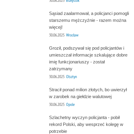
30.06.2025
Białystok
Sąsiad zaalarmował, a policjanci pomogli
starszemu mężczyźnie - razem można
więcej!
30.06.2025
Wrocław
Groził, podszywał się pod policjantów i
umieszczał informacje szkalujące dobre
imię funkcjonariuszy - został
zatrzymany
30.06.2025
Olsztyn
Stracił ponad milion złotych, bo uwierzył
w zarobek na giełdzie walutowej
30.06.2025
Opole
Szlachetny wyczyn policjanta - pobił
rekord Polski, aby wesprzeć kolegę w
potrzebie