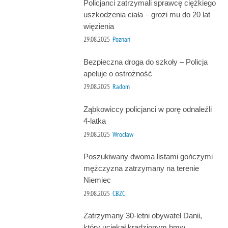
Policjanci zatrzymali sprawcę ciężkiego
uszkodzenia ciała – grozi mu do 20 lat
więzienia
29.08.2025
Poznań
Bezpieczna droga do szkoły – Policja
apeluje o ostrożność
29.08.2025
Radom
Ząbkowiccy policjanci w porę odnaleźli
4-latka
29.08.2025
Wrocław
Poszukiwany dwoma listami gończymi
mężczyzna zatrzymany na terenie
Niemiec
29.08.2025
CBZC
Zatrzymany 30-letni obywatel Danii,
który uciekał kradzionym bmw