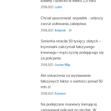
kobiety i dziecko w wieku 2,5 roku
29.08.2025
Lublin
Chciał upozorować wypadek - usłyszy
zarzut usiłowania zabójstwa
29.08.2025
Białystok
Seniorka straciła 50 tysięcy złotych –
kryminalni zatrzymali fałszywego
krewnego i mężczyznę podającego się
za policjanta
29.08.2025
Gorzów Wlkp.
Akt oskarżenia za wystawianie
fałszywych faktur o wartości ponad 50
mln zł
29.08.2025
Katowice
Na podejrzane manewry kierującej
zareagował policjant po służbie. W