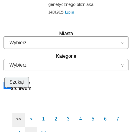
genetycznego bliźniaka
24.08.2025
Lublin
Miasta
Kategorie
Szukaj w
archiwum
<<
<
1
2
3
4
5
6
7