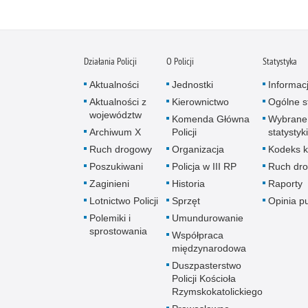
Działania Policji
O Policji
Statystyka
Aktualności
Jednostki
Informac
Aktualności z
Kierownictwo
Ogólne st
województw
Komenda Główna
Wybrane
Archiwum X
Policji
statystyki
Ruch drogowy
Organizacja
Kodeks k
Poszukiwani
Policja w III RP
Ruch dr
Zaginieni
Historia
Raporty
Lotnictwo Policji
Sprzęt
Opinia p
Polemiki i
Umundurowanie
sprostowania
Współpraca
międzynarodowa
Duszpasterstwo
Policji Kościoła
Rzymskokatolickiego