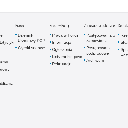
Prawo
Praca w Policji
Zamówienia publiczne
Kontak
je
Dziennik
Praca w Policji
Postępowania o
Rze
Urzędowy KGP
zamówienia
atystyki
Informacje
Skar
Wyroki sądowe
Postępowania
Ogłoszenia
Spr
podprogowe
wet
Listy rankingowe
Archiwum
arny
Rekrutacja
ogowy
ubliczna