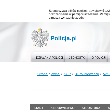
Strona używa plików cookies, aby ułatwić użyt
oraz zapisanie w pamięci urządzenia. Pamięta
oznacza wyrażenie zgody.
Policja.pl
DZIAŁANIA POLICJI
JEDNOSTKI
O POLICJI
Strona główna
KGP
Biuro Prewencji
Aktu
START
KIEROWNICTWO
STRUKTURA
A