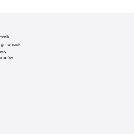
t
cznik
gi i wnioski
awy
eranów