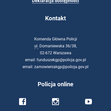
Deklaracja dostępności
Kontakt
Komenda Główna Policji
ul.
Domaniewska 36/38,
02-672 Warszawa
email:
funduszekgp@policja.gov.pl
email:
zamowieniakgp@policja.gov.pl
Policja
online
Profil Policji na
Profil Policji na
Profil Policji na