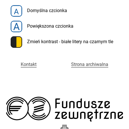
Menu
Fundusze
Domyślna czcionka
szybkiego
dostępu
Zewnętrzne
Powiększona czcionka
w
Zmień kontrast - białe litery na czarnym tle
Policji
Kontakt
Strona archiwalna