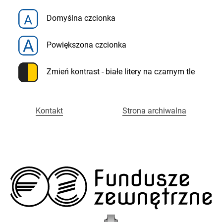
Menu
Fundusze
Domyślna czcionka
szybkiego
dostępu
Zewnętrzne
Powiększona czcionka
w
Zmień kontrast - białe litery na czarnym tle
Policji
Kontakt
Strona archiwalna