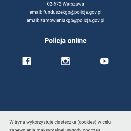
02-672 Warszawa
email:
funduszekgp@policja.gov.pl
email:
zamowieniakgp@policja.gov.pl
Policja
online
Profil Policji na
Profil Policji na
Profil Policji na
Facebook
Instagram
YouTube
Witryna wykorzystuje ciasteczka (
cookies
) w celu
zapewnienia maksymalnej wygody podczas