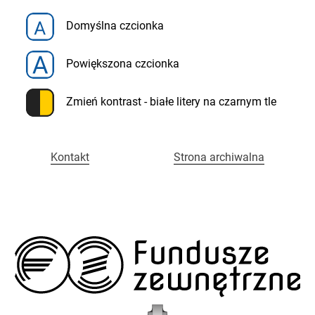
Menu
Fundusze
Domyślna czcionka
szybkiego
dostępu
Zewnętrzne
Powiększona czcionka
w
Zmień kontrast - białe litery na czarnym tle
Policji
Kontakt
Strona archiwalna