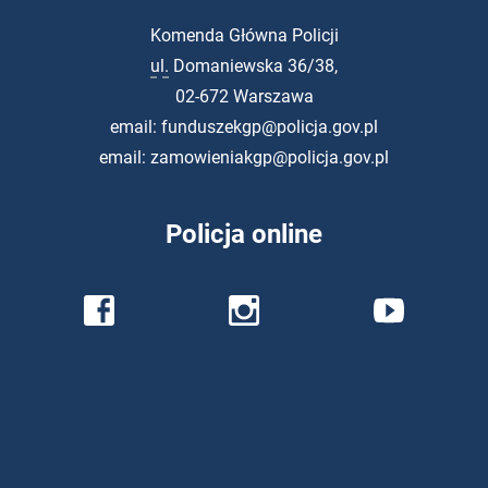
Komenda Główna Policji
ul.
Domaniewska 36/38,
02-672 Warszawa
email:
funduszekgp@policja.gov.pl
email:
zamowieniakgp@policja.gov.pl
Policja
online
Profil Policji na
Profil Policji na
Profil Policji na
Facebook
Instagram
YouTube