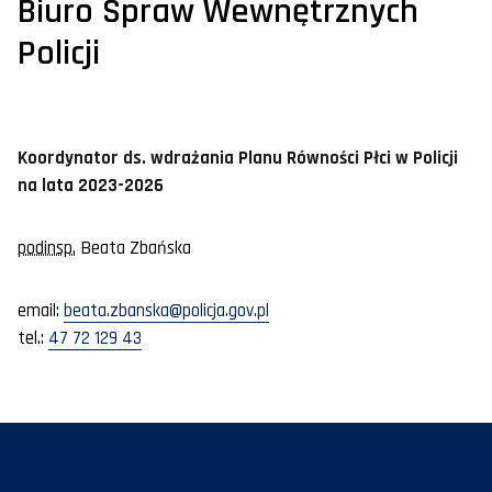
Biuro Spraw Wewnętrznych
Policji
Koordynator ds. wdrażania Planu Równości Płci w Policji
na lata 2023-2026
podinsp.
Beata Zbańska
email
:
beata.zbanska@policja.gov.pl
tel.:
47 72 129 43