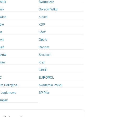
ystok
Bydgoszcz
ńsk
Gorzów Wlkp.
wice
Kielce
ków
KSP
in
Łódź
tyn
Opole
nań
Radom
szów
Szczecin
cław
Kraj
CBŚP
C
EUROPOL
ta Policyjna
Akademia Policji
 Legionowo
SP Piła
łupsk