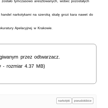
ch zostało tymczasowo aresztowanych, wobec pozostałych
e.
i handel narkotykami na szeroką skalę grozi kara nawet do
uratury Apelacyjnej w Krakowie.
ugiwanym przez odtwarzacz.
v - rozmiar 4.37 MB)
narkotyki
pseudokibice