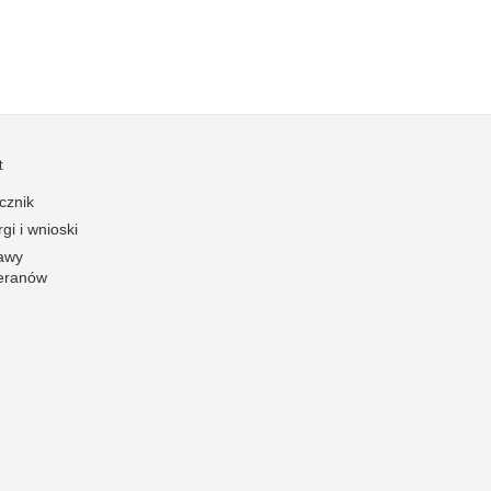
Ofiarni i odważni
Opinia publiczna
Oszustwa
Pedofilia, pornografia dziecięca
t
Piractwo przemysłowe
Podrabianie znaków towarowych
cznik
gi i wnioski
Pogryzienia przez psy
awy
Polemiki i sprostowania
eranów
Policja inaczej
Policjant z pasją
Porwania
Pożary i podpalenia
Pranie brudnych pieniędzy
Prawa człowieka