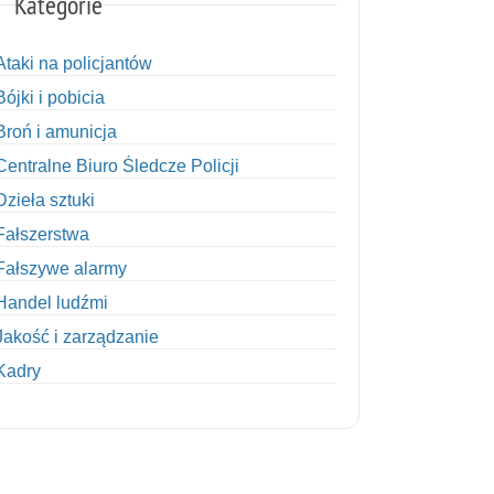
Kategorie
Ataki na policjantów
Bójki i pobicia
Broń i amunicja
Centralne Biuro Śledcze Policji
Dzieła sztuki
Fałszerstwa
Fałszywe alarmy
Handel ludźmi
Jakość i zarządzanie
Kadry
Kobiety w Policji
Korupcja
Kradzież