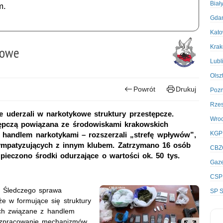
Biał
m.
Gda
Kato
Kra
kowe
Lubl
Olsz
Powrót
Drukuj
Poz
Rze
 uderzali w narkotykowe struktury przestępcze.
Wro
tępczą powiązana ze środowiskami krakowskich
KGP
ę handlem narkotykami – rozszerzali „strefę wpływów”,
ympatyzujących z innym klubem. Zatrzymano 16 osób
CBZ
ieczono środki odurzające o wartości ok. 50 tys.
Gaze
CSP
a Śledczego sprawa
SP S
że w formujące się struktury
ach związane z handlem
rozpracowanie mechanizmów