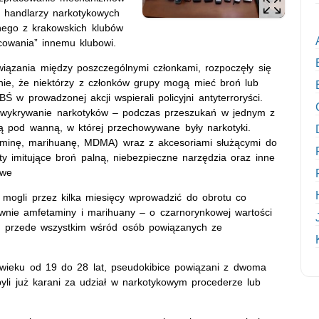
 handlarzy narkotykowych
nego z krakowskich klubów
icowania” innemu klubowi.
powiązania między poszczególnymi członkami, rozpoczęły się
enie, że niektórzy z członków grupy mogą mieć broń lub
w prowadzonej akcji wspierali policyjni antyterroryści.
a wykrywanie narkotyków – podczas przeszukań w jednym z
ną pod wanną, w której przechowywane były narkotyki.
etaminę, marihuanę, MDMA) wraz z akcesoriami służącymi do
ty imitujące broń palną, niebezpieczne narzędzia oraz inne
rkowe
mogli przez kilka miesięcy wprowadzić do obrotu co
ównie amfetaminy i marihuany – o czarnorynkowej wartości
ne przede wszystkim wśród osób powiązanych ze
wieku od 19 do 28 lat, pseudokibice powiązani z dwoma
 byli już karani za udział w narkotykowym procederze lub