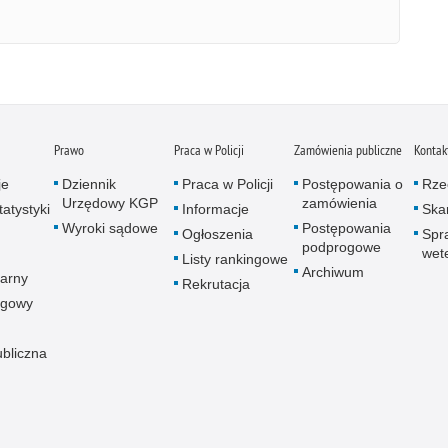
Prawo
Praca w Policji
Zamówienia publiczne
Kontak
je
Dziennik
Praca w Policji
Postępowania o
Rze
Urzędowy KGP
zamówienia
atystyki
Informacje
Skar
Wyroki sądowe
Postępowania
Ogłoszenia
Spr
podprogowe
wet
Listy rankingowe
Archiwum
arny
Rekrutacja
ogowy
ubliczna