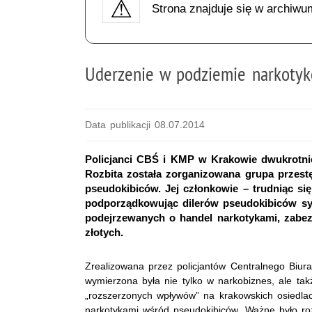
Strona znajduje się w archiwu
Uderzenie w podziemie narkoty
Data publikacji 08.07.2014
Policjanci CBŚ i KMP w Krakowie dwukrotnie
Rozbita została zorganizowana grupa przes
pseudokibiców. Jej członkowie – trudniąc si
podporządkowując dilerów pseudokibiców s
podejrzewanych o handel narkotykami, zabezp
złotych.
Zrealizowana przez policjantów Centralnego Biur
wymierzona była nie tylko w narkobiznes, ale tak
„rozszerzonych wpływów” na krakowskich osiedl
narkotykami wśród pseudokibiców. Ważne było 