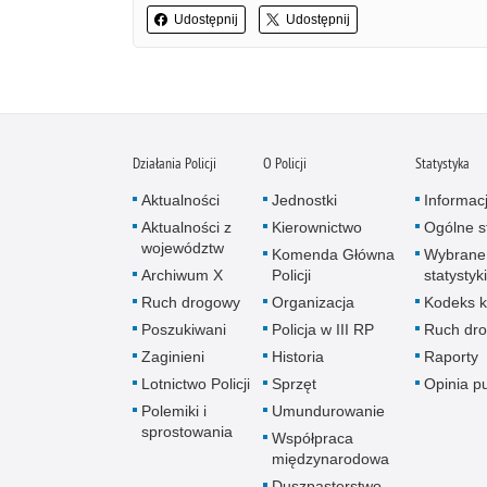
Udostępnij
Udostępnij
Działania Policji
O Policji
Statystyka
Aktualności
Jednostki
Informac
Aktualności z
Kierownictwo
Ogólne st
województw
Komenda Główna
Wybrane
Archiwum X
Policji
statystyki
Ruch drogowy
Organizacja
Kodeks k
Poszukiwani
Policja w III RP
Ruch dr
Zaginieni
Historia
Raporty
Lotnictwo Policji
Sprzęt
Opinia p
Polemiki i
Umundurowanie
sprostowania
Współpraca
międzynarodowa
Duszpasterstwo