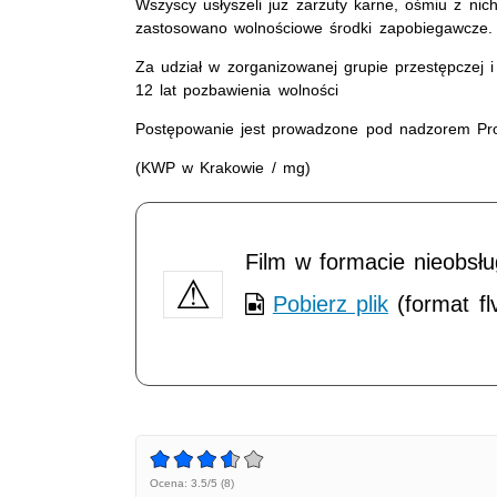
Wszyscy usłyszeli już zarzuty karne, ośmiu z ni
zastosowano wolnościowe środki zapobiegawcz
Za udział w zorganizowanej grupie przestępczej 
12 lat pozbawienia wolności
Postępowanie jest prowadzone pod nadzorem Prok
(KWP w Krakowie / mg)
Film w formacie nieobsł
Pobierz plik
(format fl
Ocena: 3.5/5 (8)