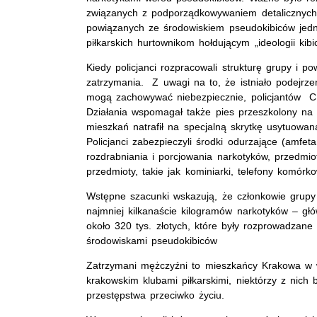
związanych z podporządkowywaniem detalicznych
powiązanych ze środowiskiem pseudokibiców jed
piłkarskich hurtownikom hołdującym „ideologii kib
Kiedy policjanci rozpracowali strukturę grupy i 
zatrzymania. Z uwagi na to, że istniało podejrz
mogą zachowywać niebezpiecznie, policjantów CBŚ 
Działania wspomagał także pies przeszkolony n
mieszkań natrafił na specjalną skrytkę usytuowa
Policjanci zabezpieczyli środki odurzające (amf
rozdrabniania i porcjowania narkotyków, przedmio
przedmioty, takie jak kominiarki, telefony komó
Wstępne szacunki wskazują, że członkowie grupy 
najmniej kilkanaście kilogramów narkotyków – gł
około 320 tys. złotych, które były rozprowadza
środowiskami pseudokibiców
Zatrzymani mężczyźni to mieszkańcy Krakowa w 
krakowskim klubami piłkarskimi, niektórzy z nich
przestępstwa przeciwko życiu.