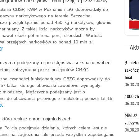
ilogramów narkotyków i broń przejęta przez służby
ałania CBŚP, KWP w Poznaniu i SG doprowadziły do
magazynu narkotykowego na terenie Szczecina.
sze przejęli łącznie ponad 450 kg narkotyków, głównie
arihuany. Z takiej ilości narkotyków można by
nawet około pół miliona porcji dilerskich. Wartość
wa przejętych narkotyków to ponad 10 mln zł.
Akt
ŚP
9-latek
żczyzna podejrzany o przestępstwa seksualne wobec
zakończy
etniej zatrzymany przez policjantów CBZC
finał
czne czynności funkcjonariuszy CBZC doprowadziły do
06.08.2
 57-latka, którego obowiązki zawodowe wymagały
z młodzieżą. Mężczyzna podejrzany jest o
1000 zł
ie do obcowania płciowego z małoletnią poniżej lat 15.
06.08.2
ZC
Miał aż 
, która realnie chroni najmłodszych
zatrzym
 Policja podejmuje działania, których celem jest nie
06.08.2
wanie na zagrożenia, ale przede wszystkim zapobieganie