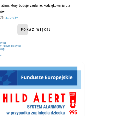
nalizm, który buduje zaufanie. Podziękowania dla
tów
026
Szczecin
POKAŻ WIĘCEJ
INFORMACJI Z DZIAŁU AKTUALNOŚCI Z WOJ
icyjna
ny Serwis Policyjny
sługi
ja