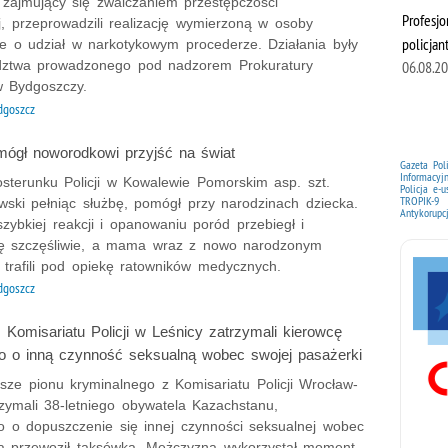
 zajmujący się zwalczaniem przestępczości
Profesjo
, przeprowadzili realizację wymierzoną w osoby
policjan
e o udział w narkotykowym procederze. Działania były
06.08.2
dztwa prowadzonego pod nadzorem Prokuratury
 Bydgoszczy.
dgoszcz
omógł noworodkowi przyjść na świat
Gazeta Pol
Informacyj
osterunku Policji w Kowalewie Pomorskim asp. szt.
Policja e-u
TROPIK-9
wski pełniąc służbę, pomógł przy narodzinach dziecka.
Antykorupc
szybkiej reakcji i opanowaniu poród przebiegł i
ię szczęśliwie, a mama wraz z nowo narodzonym
trafili pod opiekę ratowników medycznych.
dgoszcz
z Komisariatu Policji w Leśnicy zatrzymali kierowcę
o o inną czynność seksualną wobec swojej pasażerki
sze pionu kryminalnego z Komisariatu Policji Wrocław-
zymali 38-letniego obywatela Kazachstanu,
o o dopuszczenie się innej czynności seksualnej wobec
órą przewoził taksówką. Mężczyzna wykorzystał moment,