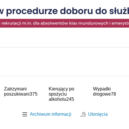
Zatrzymani
Kierujący po
Wypadki
poszukiwani
375
spożyciu
drogowe
78
alkoholu
245
Archiwum informacji
Utonięcia