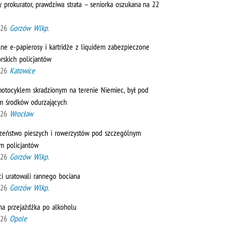
 prokurator, prawdziwa strata – seniorka oszukana na 22
026
Gorzów Wlkp.
lne e-papierosy i kartridże z liquidem zabezpieczone
rskich policjantów
026
Katowice
motocyklem skradzionym na terenie Niemiec, był pod
 środków odurzających
026
Wrocław
zeństwo pieszych i rowerzystów pod szczególnym
m policjantów
026
Gorzów Wlkp.
ci uratowali rannego bociana
026
Gorzów Wlkp.
na przejażdżka po alkoholu
026
Opole