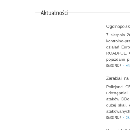
Aktualności
Ogólnopols
7 sierpnia 2
kontrolno-p
działań Euro
ROADPOL. Ce
pojazdami p
06.08.2026
· KG
Zarabiali na
Policjanci 
udostępnial
ataków DDoS
dużej skali,
atakowanych
06.08.2026
· CB