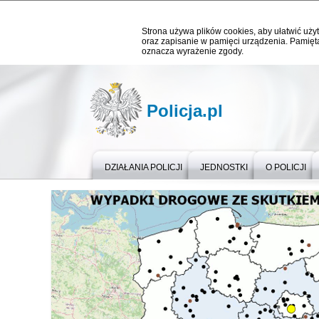
Strona używa plików cookies, aby ułatwić użyt
oraz zapisanie w pamięci urządzenia. Pamięta
oznacza wyrażenie zgody.
Policja.pl
DZIAŁANIA POLICJI
JEDNOSTKI
O POLICJI
Ważne informacje