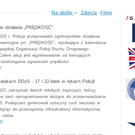
Na skróty
Zdjęcia
Filmy
kie działania „PRĘDKOŚĆ”
026 r. Policja przeprowadzi ogólnopolskie działania
rewencyjne pn. „PRĘDKOŚĆ”, wynikające z kalendarza
pejskiej Organizacji Policji Ruchu Drogowego
lem akcji jest egzekwowanie od kierujących
rzestrzegania ograniczeń prędkości.
P
 atakach DDoS - 17 i 22-latek w rękach Policji!
CBZC zatrzymali dwóch młodych mężczyzn, którzy
i w sieci oprogramowanie służące do przeprowadzania
. Podejrzani generowali sztuczny ruch sieciowy w
 dążąc do przeciążenia infrastruktury informatycznej
 celów.
ZC