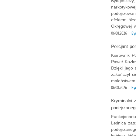
Bydgoszczy,
narkotykowej
podejrzewan
efektem śle
Okręgowej w
06.08.2026
· By
Policjant p
Kierownik P
Paweł Kozło
Dzięki jego 
zakończył s
maleństwem 
06.08.2026
· By
Kryminalni 
podejrzaneg
Funkcjonariu
Leśnica zatr
podejrzaneg
kobiety, kt