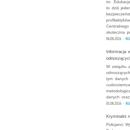
im. Edukacj
to dziś jed
bezpieczeńst
profilaktykó
Centralnego
skuteczna p
06.08.2026
· KG
Informacja 
odnoszącyc
W związku z
odnoszących
tym danych 
cudzoziemca
metodologic
danych oraz
01.08.2026
· KG
Kryminalni r
Policjanci 