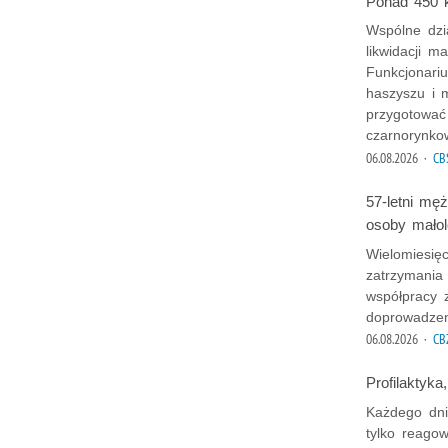
Ponad 450 k
Wspólne dzi
likwidacji 
Funkcjonariu
haszyszu i m
przygotować 
czarnorynko
06.08.2026
· CB
57-letni mę
osoby małol
Wielomiesię
zatrzymania
współpracy 
doprowadzen
06.08.2026
· CB
Profilaktyka
Każdego dnia
tylko reago