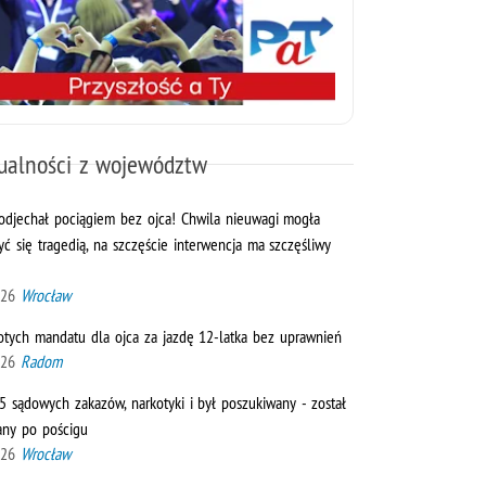
ualności z województw
 odjechał pociągiem bez ojca! Chwila nieuwagi mogła
ć się tragedią, na szczęście interwencja ma szczęśliwy
026
Wrocław
otych mandatu dla ojca za jazdę 12-latka bez uprawnień
026
Radom
5 sądowych zakazów, narkotyki i był poszukiwany - został
any po pościgu
026
Wrocław