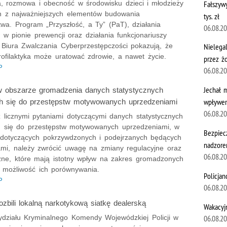
Fałszywy
a, rozmowa i obecność w środowisku dzieci i młodzieży
en z najważniejszych elementów budowania
tys. zł
wa. Program „Przyszłość, a Ty” (PaT), działania
06.08.2
w w pionie prewencji oraz działania funkcjonariuszy
 Biura Zwalczania Cyberprzestępczości pokazują, że
Nielega
rofilaktyka może uratować zdrowie, a nawet życie.
przez żo
P
06.08.2
Jechał 
w obszarze gromadzenia danych statystycznych
wpływem
h się do przestępstw motywowanych uprzedzeniami
06.08.2
 licznymi pytaniami dotyczącymi danych statystycznych
 się do przestępstw motywowanych uprzedzeniami, w
Bezpiec
dotyczących pokrzywdzonych i podejrzanych będących
nadzore
mi, należy zwrócić uwagę na zmiany regulacyjne oraz
06.08.2
zne, które mają istotny wpływ na zakres gromadzonych
 możliwość ich porównywania.
Policjan
P
06.08.2
ozbili lokalną narkotykową siatkę dealerską
Wakacyj
06.08.2
Wydziału Kryminalnego Komendy Wojewódzkiej Policji w