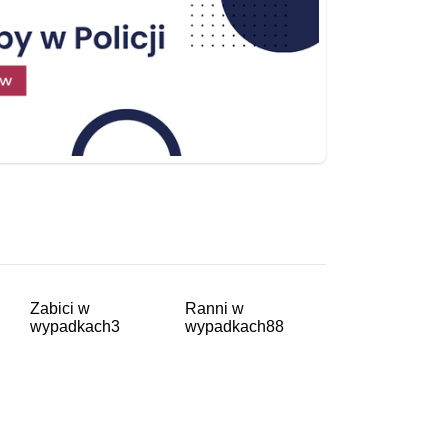
Zabici w
Ranni w
wypadkach
3
wypadkach
88