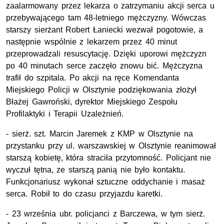
zaalarmowany przez lekarza o zatrzymaniu akcji serca u
przebywającego tam 48-letniego mężczyzny. Wówczas
starszy sierżant Robert Łaniecki wezwał pogotowie, a
następnie wspólnie z lekarzem przez 40 minut
przeprowadzali resuscytację. Dzięki uporowi mężczyzn
po 40 minutach serce zaczęło znowu bić. Mężczyzna
trafił do szpitala. Po akcji na ręce Komendanta
Miejskiego Policji w Olsztynie podziękowania złożył
Błażej Gawroński, dyrektor Miejskiego Zespołu
Profilaktyki i Terapii Uzależnień.
- sierż. szt. Marcin Jaremek z KMP w Olsztynie na
przystanku przy ul. warszawskiej w Olsztynie reanimował
starszą kobietę, która straciła przytomność. Policjant nie
wyczuł tętna, ze starszą panią nie było kontaktu.
Funkcjonariusz wykonał sztuczne oddychanie i masaż
serca. Robił to do czasu przyjazdu karetki.
- 23 września ubr. policjanci z Barczewa, w tym sierż.