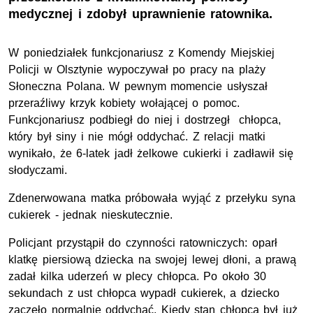
medycznej i zdobył uprawnienie ratownika.
W poniedziałek funkcjonariusz z Komendy Miejskiej
Policji w Olsztynie wypoczywał po pracy na plaży
Słoneczna Polana. W pewnym momencie usłyszał
przeraźliwy krzyk kobiety wołającej o pomoc.
Funkcjonariusz podbiegł do niej i dostrzegł chłopca,
który był siny i nie mógł oddychać. Z relacji matki
wynikało, że 6-latek jadł żelkowe cukierki i zadławił się
słodyczami.
Zdenerwowana matka próbowała wyjąć z przełyku syna
cukierek - jednak nieskutecznie.
Policjant przystąpił do czynności ratowniczych: oparł
klatkę piersiową dziecka na swojej lewej dłoni, a prawą
zadał kilka uderzeń w plecy chłopca. Po około 30
sekundach z ust chłopca wypadł cukierek, a dziecko
zaczęło normalnie oddychać. Kiedy stan chłopca był już