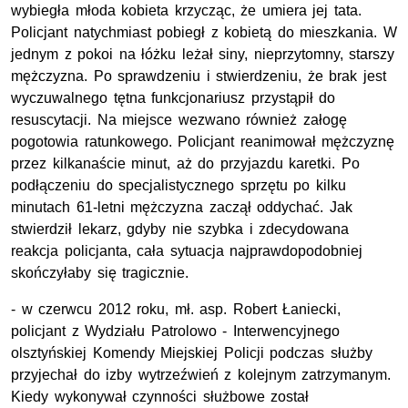
wybiegła młoda kobieta krzycząc, że umiera jej tata.
Policjant natychmiast pobiegł z kobietą do mieszkania. W
jednym z pokoi na łóżku leżał siny, nieprzytomny, starszy
mężczyzna. Po sprawdzeniu i stwierdzeniu, że brak jest
wyczuwalnego tętna funkcjonariusz przystąpił do
resuscytacji. Na miejsce wezwano również załogę
pogotowia ratunkowego. Policjant reanimował mężczyznę
przez kilkanaście minut, aż do przyjazdu karetki. Po
podłączeniu do specjalistycznego sprzętu po kilku
minutach 61-letni mężczyzna zaczął oddychać. Jak
stwierdził lekarz, gdyby nie szybka i zdecydowana
reakcja policjanta, cała sytuacja najprawdopodobniej
skończyłaby się tragicznie.
- w czerwcu 2012 roku, mł. asp. Robert Łaniecki,
policjant z Wydziału Patrolowo - Interwencyjnego
olsztyńskiej Komendy Miejskiej Policji podczas służby
przyjechał do izby wytrzeźwień z kolejnym zatrzymanym.
Kiedy wykonywał czynności służbowe został