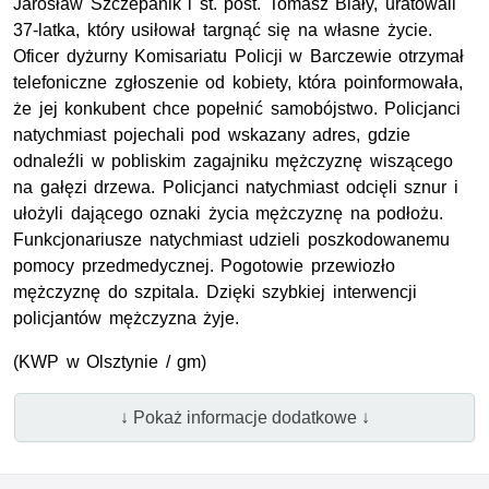
Jarosław Szczepanik i st. post. Tomasz Biały, uratowali
37-latka, który usiłował targnąć się na własne życie.
Oficer dyżurny Komisariatu Policji w Barczewie otrzymał
telefoniczne zgłoszenie od kobiety, która poinformowała,
że jej konkubent chce popełnić samobójstwo. Policjanci
natychmiast pojechali pod wskazany adres, gdzie
odnaleźli w pobliskim zagajniku mężczyznę wiszącego
na gałęzi drzewa. Policjanci natychmiast odcięli sznur i
ułożyli dającego oznaki życia mężczyznę na podłożu.
Funkcjonariusze natychmiast udzieli poszkodowanemu
pomocy przedmedycznej. Pogotowie przewiozło
mężczyznę do szpitala. Dzięki szybkiej interwencji
policjantów mężczyzna żyje.
(KWP w Olsztynie / gm)
↓ Pokaż informacje dodatkowe ↓