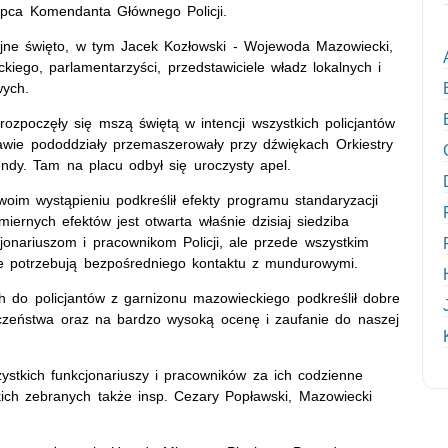
ępca Komendanta Głównego Policji.
cyjne święto, w tym Jacek Kozłowski - Wojewoda Mazowiecki,
ego, parlamentarzyści, przedstawiciele władz lokalnych i
wych.
ozpoczęły się mszą świętą w intencji wszystkich policjantów
rawie pododdziały przemaszerowały przy dźwiękach Orkiestry
ndy. Tam na placu odbył się uroczysty apel.
oim wystąpieniu podkreślił efekty programu standaryzacji
rnych efektów jest otwarta właśnie dzisiaj siedziba
cjonariuszom i pracownikom Policji, ale przede wszystkim
e potrzebują bezpośredniego kontaktu z mundurowymi.
 do policjantów z garnizonu mazowieckiego podkreślił dobre
eczeństwa oraz na bardzo wysoką ocenę i zaufanie do naszej
stkich funkcjonariuszy i pracowników za ich codzienne
ich zebranych także insp. Cezary Popławski, Mazowiecki