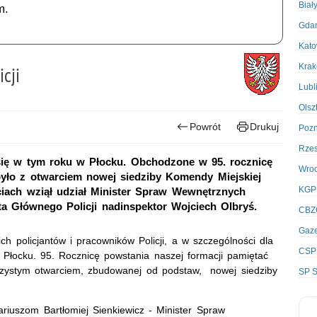
Biał
m.
Gda
Kato
Kra
cji
Lubl
Olsz
Powrót
Drukuj
Poz
Rze
się w tym roku w Płocku. Obchodzone w 95. rocznicę
Wro
 było z otwarciem nowej siedziby Komendy Miejskiej
KGP
ciach wziął udział Minister Spraw Wewnętrznych
a Głównego Policji nadinspektor Wojciech Olbryś.
CBZ
Gaze
ch policjantów i pracowników Policji, a w szczególności dla
CSP
 Płocku. 95. Rocznicę powstania naszej formacji pamiętać
oczystym otwarciem, zbudowanej od podstaw, nowej siedziby
SP S
riuszom Bartłomiej Sienkiewicz - Minister Spraw