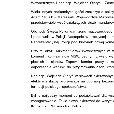
Wewnętrznych i nadinsp. Wojciech Olbryś - Zast
Wielu innych znakomitych gości zaszczyciło poli
Adam Struzik - Marszałek Województwa Mazowiecki
przedstawiciele współdziałających służb munduro
Obchody Święta Policji garnizonu mazowieckiego r
i pracowników Policji. Następnie w uroczystej op
Reprezentacyjnej Policji pod budynek nowej kome
Przy tej okazji Minister Spraw Wewnętrznych w sw
komend i komisariatów MSW. Jednym z wielu wymie
płockich policjantów. Zapewni komfort pracy funk
odpowiednie warunki do przyjmowania osób, któr
Nadinsp. Wojciech Olbryś w słowach skierowanych
efekty ich służby, wpływające na poprawę bezpi
formacji polskiego społeczeństwa.
Był to najlepszy moment do podziękowań dla wszy
zaangażowanie. Takie słowa skierował do wszystk
Komendant Wojewódzki Policji.