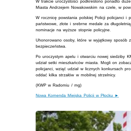
W trakcie uroczystości podkreślono ponadto du
Miasta Andrzejem Nowakowskim na czele, w pows
W rocznicę powstania polskiej Policji policjanci i
państwowe, złote i srebrne medale za długoletnią
nominacje na wyższe stopnie policyjne.
Uhonorowano osoby, które w wyjątkowy sposób zas
bezpieczeństwa.
Po uroczystym apelu i otwarciu nowej siedziby K
udział setki mieszkańców miasta. Mogli on zobac
policjanci, wziąć udział w licznych konkursach p
oddać kilka strzałów w mobilnej strzelnicy.
(KWP w Radomiu / mg)
Nowa Komenda Miejska Policji w Płocku ►