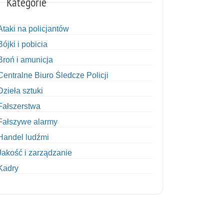
Kategorie
Ataki na policjantów
Bójki i pobicia
Broń i amunicja
Centralne Biuro Śledcze Policji
Dzieła sztuki
Fałszerstwa
Fałszywe alarmy
Handel ludźmi
Jakość i zarządzanie
Kadry
Kobiety w Policji
Korupcja
Kradzież