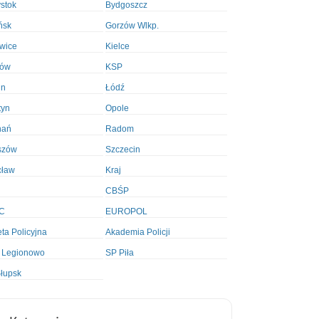
ystok
Bydgoszcz
ńsk
Gorzów Wlkp.
wice
Kielce
ków
KSP
in
Łódź
tyn
Opole
nań
Radom
szów
Szczecin
cław
Kraj
CBŚP
C
EUROPOL
ta Policyjna
Akademia Policji
 Legionowo
SP Piła
łupsk