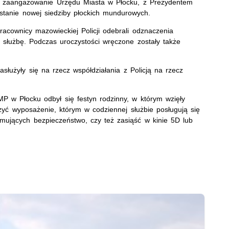
że zaangażowanie Urzędu Miasta w Płocku, z Prezydentem
tanie nowej siedziby płockich mundurowych.
 pracownicy mazowieckiej Policji odebrali odznaczenia
 służbę. Podczas uroczystości wręczone zostały także
łużyły się na rzecz współdziałania z Policją na rzecz
MP w Płocku odbył się festyn rodzinny, w którym wzięły
zyć wyposażenie, którym w codziennej służbie posługują się
romujących bezpieczeństwo, czy też zasiąść w kinie 5D lub