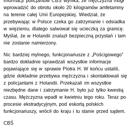
informacji policjantów CBŚ wynika, że mężczyzna mógł
wprowadzić do obrotu około 20 kilogramów amfetaminy
na terenie całej Unii Europejskiej. Wiedział, że
przebywając w Polsce czeka go zatrzymanie i odsiadka
w więzieniu, dlatego salwował się ucieczką za granicę.
Myślał, że w Holandii znalazł bezpieczną przystań i tam
nie zostanie namierzony.
Nic bardziej mylnego, funkcjonariusze z „Pościgowego”
bardzo dokładnie sprawdzali wszystkie informacje
pojawiające się w sprawie Piotra H. W końcu ustalili,
gdzie dokładnie przebywa mężczyzna i skontaktowali się
z policjantami z Holandii. Przekazali im wszystkie
niezbędne dane i zatrzymanie H. było już tylko kwestią
czasu. Mężczyzna wpadł w kwietniu tego roku. Teraz po
procesie ekstradycyjnym, pod eskortą polskich
funkcjonariuszy, wrócił do kraju i tu stanie przed sądem.
CBŚ