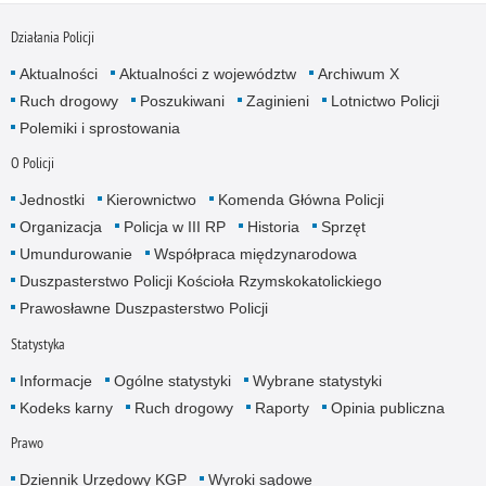
Działania Policji
Aktualności
Aktualności z województw
Archiwum X
Ruch drogowy
Poszukiwani
Zaginieni
Lotnictwo Policji
Polemiki i sprostowania
O Policji
Jednostki
Kierownictwo
Komenda Główna Policji
Organizacja
Policja w III RP
Historia
Sprzęt
Umundurowanie
Współpraca międzynarodowa
Duszpasterstwo Policji Kościoła Rzymskokatolickiego
Prawosławne Duszpasterstwo Policji
Statystyka
Informacje
Ogólne statystyki
Wybrane statystyki
Kodeks karny
Ruch drogowy
Raporty
Opinia publiczna
Prawo
Dziennik Urzędowy KGP
Wyroki sądowe