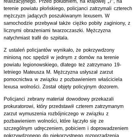
realizacyjnego. Przed południem, na krajowej „7”, na
terenie powiatu płońskiego, policjanci zatrzymali czterech
mężczyzn jadących poszukiwanym lexusem. W
samochodzie przebywał także ciężko pobity zaginiony, z
licznymi obrażeniami twarzoczaszki. Mężczyzna
natychmiast trafił do szpitala.
Z ustaleń policjantów wynikało, że pokrzywdzony
minioną noc spędził w jednym z domów na terenie
powiatu legionowskiego, dlatego też zatrzymano 19-
letniego Mateusza M. Mężczyzna usłyszał zarzut
pomocnictwa w związku z pozbawieniem właściciela
lexusa wolności. Został objęty policyjnym dozorem.
Policjanci zebrany materiał dowodowy przekazali
prokuratorowi, który przedstawił czterem zatrzymanym
zarzut wymuszenia rozbójniczego w związku z
pozbawieniem wolności, które łączyło się ze
szczególnym udręczeniem, pobiciem i doprowadzeniem
pokrzywdzonego do niekorzystnego rozporządzenia