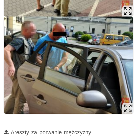
Film
Areszty za porwanie mężczyzny