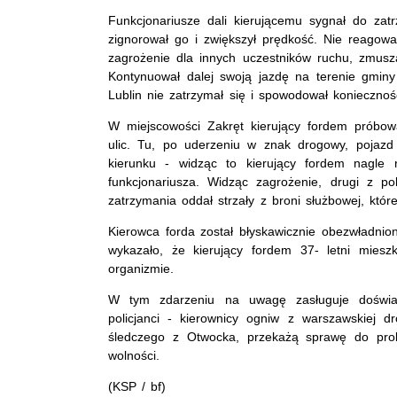
Funkcjonariusze dali kierującemu sygnał do za
zignorował go i zwiększył prędkość. Nie reagowa
zagrożenie dla innych uczestników ruchu, zmusza
Kontynuował dalej swoją jazdę na terenie gmi
Lublin nie zatrzymał się i spowodował konieczn
W miejscowości Zakręt kierujący fordem próbowa
ulic. Tu, po uderzeniu w znak drogowy, pojazd
kierunku - widząc to kierujący fordem nagle r
funkcjonariusza. Widząc zagrożenie, drugi z p
zatrzymania oddał strzały z broni służbowej, któr
Kierowca forda został błyskawicznie obezwładnion
wykazało, że kierujący fordem 37- letni mies
organizmie.
W tym zdarzeniu na uwagę zasługuje doświadcz
policjanci - kierownicy ogniw z warszawskiej d
śledczego z Otwocka, przekażą sprawę do prok
wolności.
(KSP / bf)