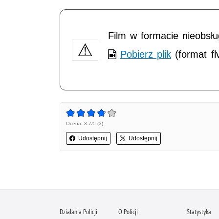
Film w formacie nieobsł
Pobierz plik
(format fl
Ocena: 3.7/5 (3)
Udostępnij
Udostępnij
Działania Policji
O Policji
Statystyka