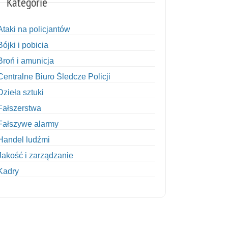
Kategorie
Ataki na policjantów
Bójki i pobicia
Broń i amunicja
Centralne Biuro Śledcze Policji
Dzieła sztuki
Fałszerstwa
Fałszywe alarmy
Handel ludźmi
Jakość i zarządzanie
Kadry
Kobiety w Policji
Korupcja
Kradzież