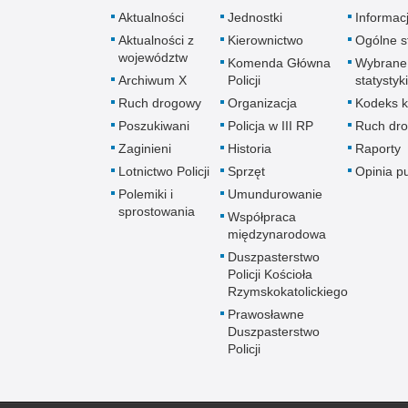
Aktualności
Jednostki
Informac
Aktualności z
Kierownictwo
Ogólne st
województw
Komenda Główna
Wybrane
Archiwum X
Policji
statystyki
Ruch drogowy
Organizacja
Kodeks k
Poszukiwani
Policja w III RP
Ruch dr
Zaginieni
Historia
Raporty
Lotnictwo Policji
Sprzęt
Opinia p
Polemiki i
Umundurowanie
sprostowania
Współpraca
międzynarodowa
Duszpasterstwo
Policji Kościoła
Rzymskokatolickiego
Prawosławne
Duszpasterstwo
Policji