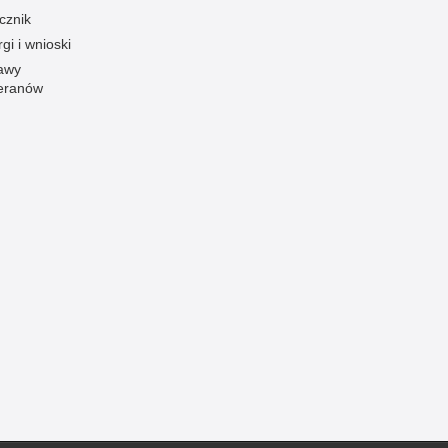
cznik
Ofiarni i odważni
gi i wnioski
Opinia publiczna
awy
eranów
Oszustwa
Pedofilia, pornografia dziecięca
Piractwo przemysłowe
Podrabianie znaków towarowych
Pogryzienia przez psy
Polemiki i sprostowania
Policja inaczej
Policjant z pasją
Porwania
Pożary i podpalenia
Pranie brudnych pieniędzy
Prawa człowieka