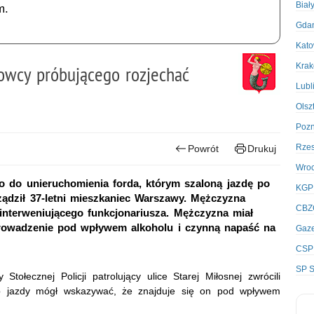
Biał
m.
Gda
Kato
Kra
owcy próbującego rozjechać
Lubl
Olsz
Poz
Rze
Powrót
Drukuj
Wro
o do unieruchomienia forda, którym szaloną jazdę po
KGP
ządził 37-letni mieszkaniec Warszawy. Mężczyzna
CBZ
interweniującego funkcjonariusza. Mężczyzna miał
prowadzenie pod wpływem alkoholu i czynną napaść na
Gaze
CSP
SP S
ołecznej Policji patrolujący ulice Starej Miłosnej zwrócili
ób jazdy mógł wskazywać, że znajduje się on pod wpływem