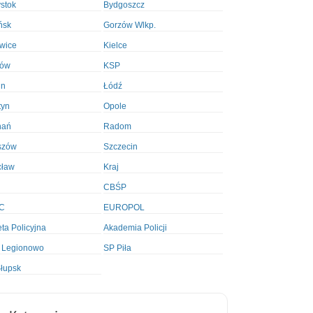
ystok
Bydgoszcz
ńsk
Gorzów Wlkp.
wice
Kielce
ków
KSP
in
Łódź
tyn
Opole
nań
Radom
szów
Szczecin
cław
Kraj
CBŚP
C
EUROPOL
ta Policyjna
Akademia Policji
 Legionowo
SP Piła
łupsk