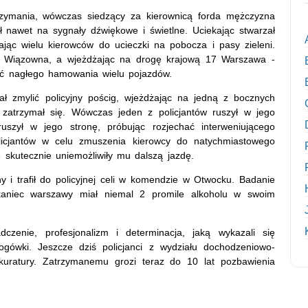
trzymania, wówczas siedzący za kierownicą forda mężczyzna
ł nawet na sygnały dźwiękowe i świetlne. Uciekając stwarzał
jąc wielu kierowców do ucieczki na pobocza i pasy zieleni.
ny Wiązowna, a wjeżdżając na drogę krajową 17 Warszawa -
ość nagłego hamowania wielu pojazdów.
ł zmylić policyjny pościg, wjeżdżając na jedną z bocznych
 zatrzymał się. Wówczas jeden z policjantów ruszył w jego
uszył w jego stronę, próbując rozjechać interweniującego
olicjantów w celu zmuszenia kierowcy do natychmiastowego
e skutecznie uniemożliwiły mu dalszą jazdę.
y i trafił do policyjnej celi w komendzie w Otwocku. Badanie
zkaniec warszawy miał niemal 2 promile alkoholu w swoim
enie, profesjonalizm i determinacja, jaką wykazali się
rogówki. Jeszcze dziś policjanci z wydziału dochodzeniowo-
uratury. Zatrzymanemu grozi teraz do 10 lat pozbawienia