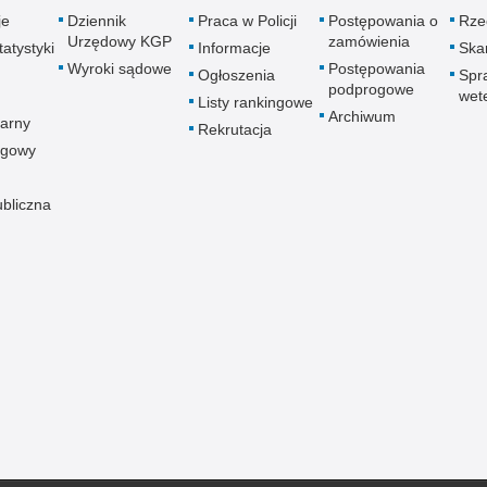
je
Dziennik
Praca w Policji
Postępowania o
Rze
Urzędowy KGP
zamówienia
atystyki
Informacje
Skar
Wyroki sądowe
Postępowania
Ogłoszenia
Spr
podprogowe
wet
Listy rankingowe
Archiwum
arny
Rekrutacja
ogowy
ubliczna