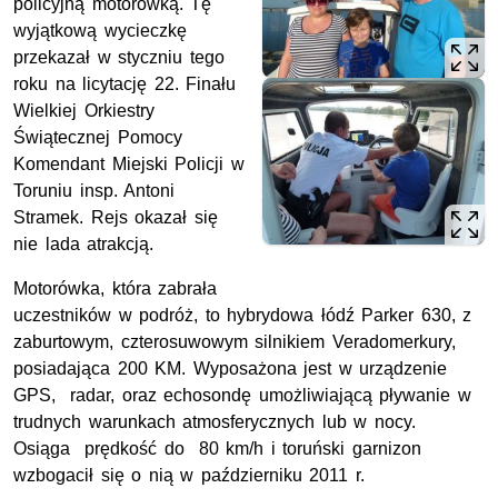
policyjną motorówką. Tę
wyjątkową wycieczkę
przekazał w styczniu tego
roku na licytację 22. Finału
Wielkiej Orkiestry
Świątecznej Pomocy
Komendant Miejski Policji w
Toruniu insp. Antoni
Stramek. Rejs okazał się
nie lada atrakcją.
Motorówka, która zabrała
uczestników w podróż, to hybrydowa łódź Parker 630, z
zaburtowym, czterosuwowym silnikiem Veradomerkury,
posiadająca 200 KM. Wyposażona jest w urządzenie
GPS, radar, oraz echosondę umożliwiającą pływanie w
trudnych warunkach atmosferycznych lub w nocy.
Osiąga prędkość do 80 km/h i toruński garnizon
wzbogacił się o nią w październiku 2011 r.