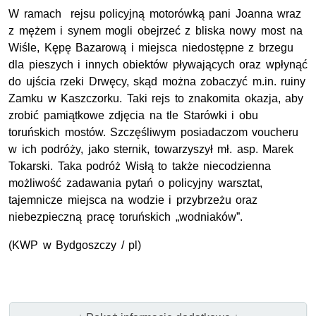
W ramach rejsu policyjną motorówką pani Joanna wraz
z mężem i synem mogli obejrzeć z bliska nowy most na
Wiśle, Kępę Bazarową i miejsca niedostępne z brzegu
dla pieszych i innych obiektów pływających oraz wpłynąć
do ujścia rzeki Drwęcy, skąd można zobaczyć m.in. ruiny
Zamku w Kaszczorku. Taki rejs to znakomita okazja, aby
zrobić pamiątkowe zdjęcia na tle Starówki i obu
toruńskich mostów. Szczęśliwym posiadaczom voucheru
w ich podróży, jako sternik, towarzyszył mł. asp. Marek
Tokarski. Taka podróż Wisłą to także niecodzienna
możliwość zadawania pytań o policyjny warsztat,
tajemnicze miejsca na wodzie i przybrzeżu oraz
niebezpieczną pracę toruńskich „wodniaków”.
(KWP w Bydgoszczy / pl)