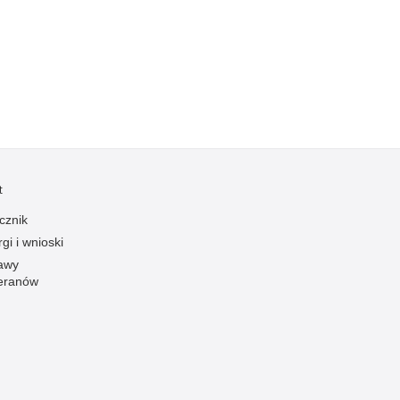
Kradzieże z włamaniem
Kultura
Logistyka, wyposażenie
Materiały wybuchowe
Nagrodzeni policjanci
Napady na banki
Napady na taksówkarzy
t
Napady na tiry
cznik
Nielegalny handel farmaceutykami
gi i wnioski
Nietrzeźwi kierujący
awy
eranów
Nietrzeźwi opiekunowie
Nietrzeźwi pracownicy
Niszczenie mienia
Nowoczesne technologie w pracy Policji
Odpowiedzialność majątkowa Policji