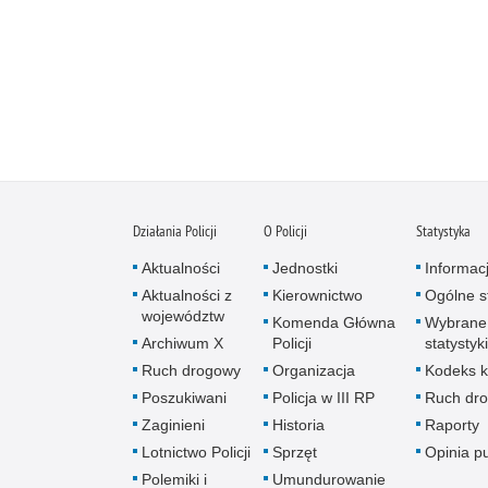
Działania Policji
O Policji
Statystyka
Aktualności
Jednostki
Informac
Aktualności z
Kierownictwo
Ogólne st
województw
Komenda Główna
Wybrane
Archiwum X
Policji
statystyki
Ruch drogowy
Organizacja
Kodeks k
Poszukiwani
Policja w III RP
Ruch dr
Zaginieni
Historia
Raporty
Lotnictwo Policji
Sprzęt
Opinia p
Polemiki i
Umundurowanie