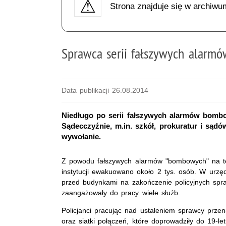
Strona znajduje się w archiwu
Sprawca serii fałszywych alarm
Data publikacji 26.08.2014
Niedługo po serii fałszywych alarmów bombow
Sądecczyźnie, m.in. szkół, prokuratur i sądó
wywołanie.
Z powodu fałszywych alarmów "bombowych" na te
instytucji ewakuowano około 2 tys. osób. W urz
przed budynkami na zakończenie policyjnych sp
zaangażowały do pracy wiele służb.
Policjanci pracując nad ustaleniem sprawcy przen
oraz siatki połączeń, które doprowadziły do 19-l