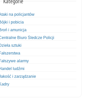
Kategorie
Ataki na policjantów
Bójki i pobicia
Broń i amunicja
Centralne Biuro Śledcze Policji
Dzieła sztuki
Fałszerstwa
Fałszywe alarmy
Handel ludźmi
Jakość i zarządzanie
Kadry
Kobiety w Policji
Korupcja
Kradzież