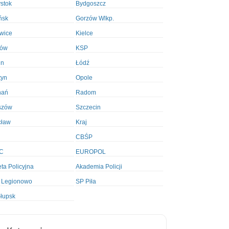
ystok
Bydgoszcz
ńsk
Gorzów Wlkp.
wice
Kielce
ków
KSP
in
Łódź
tyn
Opole
nań
Radom
szów
Szczecin
cław
Kraj
CBŚP
C
EUROPOL
ta Policyjna
Akademia Policji
 Legionowo
SP Piła
łupsk