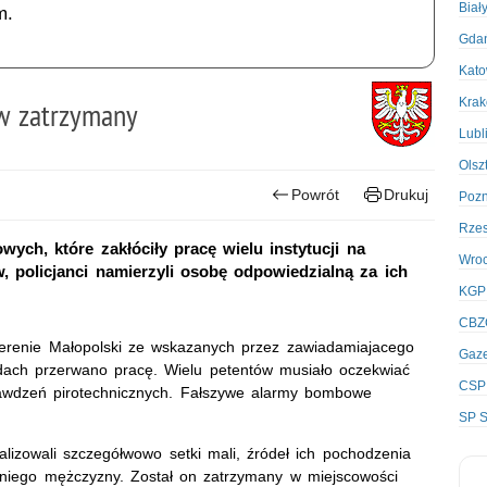
Biał
m.
Gda
Kato
Kra
ów zatrzymany
Lubl
Olsz
Powrót
Drukuj
Poz
Rze
ych, które zakłóciły pracę wielu instytucji na
Wro
w, policjanci namierzyli osobę odpowiedzialną za ich
KGP
CBZ
renie Małopolski ze wskazanych przez zawiadamiajacego
Gaze
ędach przerwano pracę. Wielu petentów musiało oczekwiać
CSP
rawdzeń pirotechnicznych. Fałszywe alarmy bombowe
SP S
alizowali szczegółwowo setki mali, źródeł ich pochodzenia
etniego mężczyzny. Został on zatrzymany w miejscowości