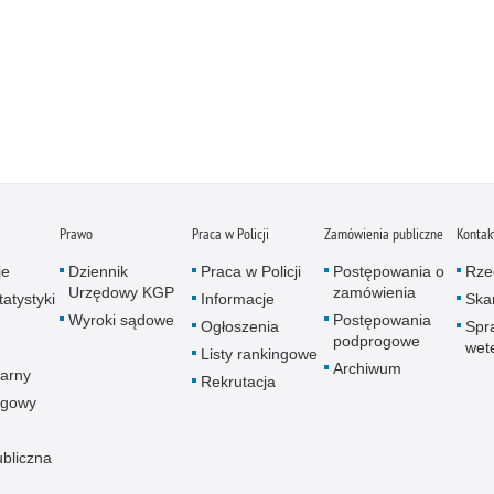
Prawo
Praca w Policji
Zamówienia publiczne
Kontak
je
Dziennik
Praca w Policji
Postępowania o
Rze
Urzędowy KGP
zamówienia
atystyki
Informacje
Skar
Wyroki sądowe
Postępowania
Ogłoszenia
Spr
podprogowe
wet
Listy rankingowe
Archiwum
arny
Rekrutacja
ogowy
ubliczna