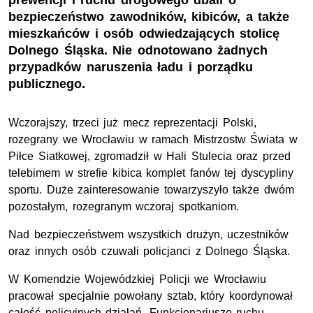
prewencji i ruchu drogowego dbali o
bezpieczeństwo zawodników, kibiców, a także
mieszkańców i osób odwiedzających stolicę
Dolnego Śląska. Nie odnotowano żadnych
przypadków naruszenia ładu i porządku
publicznego.
Wczorajszy, trzeci już mecz reprezentacji Polski,
rozegrany we Wrocławiu w ramach Mistrzostw Świata w
Piłce Siatkowej, zgromadził w Hali Stulecia oraz przed
telebimem w strefie kibica komplet fanów tej dyscypliny
sportu. Duże zainteresowanie towarzyszyło także dwóm
pozostałym, rozegranym wczoraj spotkaniom.
Nad bezpieczeństwem wszystkich drużyn, uczestników
oraz innych osób czuwali policjanci z Dolnego Śląska.
W Komendzie Wojewódzkiej Policji we Wrocławiu
pracował specjalnie powołany sztab, który koordynował
całość policyjnych działań. Funkcjonariusze ruchu