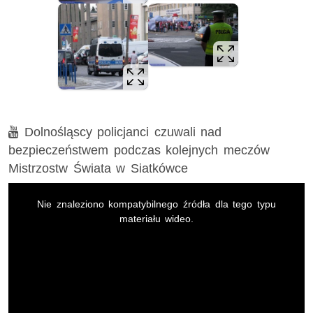
Film
Dolnośląscy policjanci czuwali nad
bezpieczeństwem podczas kolejnych meczów
Mistrzostw Świata w Siatkówce
This
is
Nie znaleziono kompatybilnego źródła dla tego typu
a
modal
materiału wideo.
window.