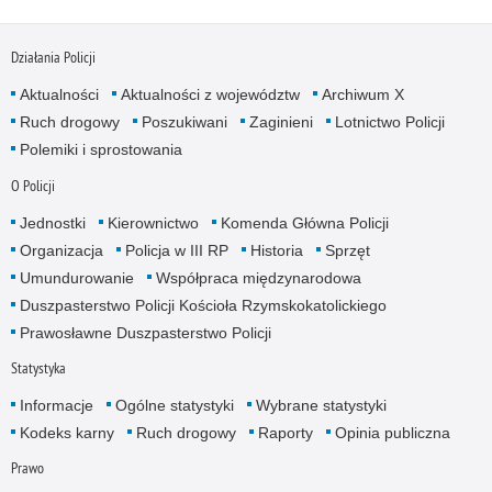
Działania Policji
Aktualności
Aktualności z województw
Archiwum X
Ruch drogowy
Poszukiwani
Zaginieni
Lotnictwo Policji
Polemiki i sprostowania
O Policji
Jednostki
Kierownictwo
Komenda Główna Policji
Organizacja
Policja w III RP
Historia
Sprzęt
Umundurowanie
Współpraca międzynarodowa
Duszpasterstwo Policji Kościoła Rzymskokatolickiego
Prawosławne Duszpasterstwo Policji
Statystyka
Informacje
Ogólne statystyki
Wybrane statystyki
Kodeks karny
Ruch drogowy
Raporty
Opinia publiczna
Prawo