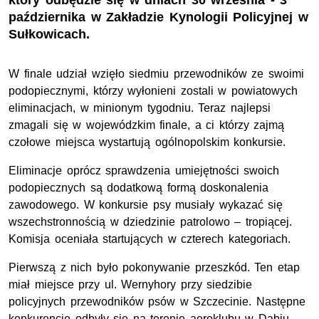
który odbędzie się w dniach 30 września - 3
października w Zakładzie Kynologii Policyjnej w
Sułkowicach.
W finale udział wzięło siedmiu przewodników ze swoimi
podopiecznymi, którzy wyłonieni zostali w powiatowych
eliminacjach, w minionym tygodniu. Teraz najlepsi
zmagali się w wojewódzkim finale, a ci którzy zajmą
czołowe miejsca wystartują ogólnopolskim konkursie.
Eliminacje oprócz sprawdzenia umiejętności swoich
podopiecznych są dodatkową formą doskonalenia
zawodowego. W konkursie psy musiały wykazać się
wszechstronnością w dziedzinie patrolowo – tropiącej.
Komisja oceniała startujących w czterech kategoriach.
Pierwszą z nich było pokonywanie przeszkód. Ten etap
miał miejsce przy ul. Wernyhory przy siedzibie
policyjnych przewodników psów w Szczecinie. Następne
konkurencje odbyły się na terenie aeroklubu w Dąbiu