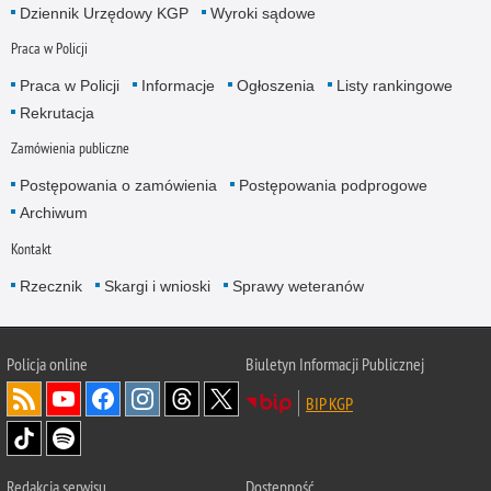
Dziennik Urzędowy KGP
Wyroki sądowe
Praca w Policji
Praca w Policji
Informacje
Ogłoszenia
Listy rankingowe
Rekrutacja
Zamówienia publiczne
Postępowania o zamówienia
Postępowania podprogowe
Archiwum
Kontakt
Rzecznik
Skargi i wnioski
Sprawy weteranów
Policja
online
Biuletyn Informacji Publicznej
BIP KGP
Redakcja serwisu
Dostępność