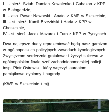
I - sierż. Sztab. Damian Kowalenko i Gabazon z KPP
w Białogardzie,
II - asp. Paweł Naworski i Anatol z KMP w Szczecinie,
III - st. sierż. Kamil Brzeziński i Harfa z KPP w
Choszcznie,
IV - st. sierż. Jacek Mazurek i Turo z KPP w Pyrzycach.
Dwa najlepsze duety reprezentować będą nasz garnizon
w ogólnopolskich policyjnych zawodach kynologicznych.
Zwycięzcom serdecznie gratulował i życzył sukcesu w
ogólnopolskim finale szef zachodniopomorskiej policji
insp. Piotr Ostrowski, który wręczył laureatom
pamiątkowe dyplomy i nagrody.
(KWP w Szczecinie / mj)