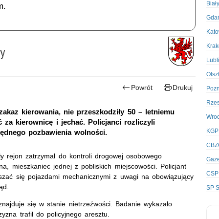
Biał
m.
Gda
Kato
Kra
wy
Lubl
Olsz
Powrót
Drukuj
Poz
Rze
zakaz kierowania, nie przeszkodziły 50 – letniemu
Wro
a kierownicę i jechać. Policjanci rozliczyli
KGP
lędnego pozbawienia wolności.
CBZ
ły rejon zatrzymał do kontroli drogowej osobowego
Gaze
a, mieszkaniec jednej z pobliskich miejscowości. Policjant
CSP
uszać się pojazdami mechanicznymi z uwagi na obowiązujący
ąd.
SP S
znajduje się w stanie nietrzeźwości. Badanie wykazało
zna trafił do policyjnego aresztu.