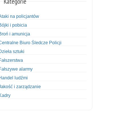
Kategorie
Ataki na policjantów
Bójki i pobicia
Broń i amunicja
Centralne Biuro Śledcze Policji
Dzieła sztuki
Fałszerstwa
Fałszywe alarmy
Handel ludźmi
Jakość i zarządzanie
Kadry
Kobiety w Policji
Korupcja
Kradzież