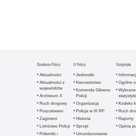
Działania Policji
O Policji
Statystyka
Aktualności
Jednostki
Informac
Aktualności z
Kierownictwo
Ogólne st
województw
Komenda Główna
Wybrane
Archiwum X
Policji
statystyki
Ruch drogowy
Organizacja
Kodeks k
Poszukiwani
Policja w III RP
Ruch dr
Zaginieni
Historia
Raporty
Lotnictwo Policji
Sprzęt
Opinia p
Polemiki i
Umundurowanie