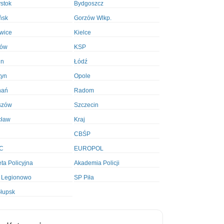
ystok
Bydgoszcz
ńsk
Gorzów Wlkp.
wice
Kielce
ków
KSP
in
Łódź
tyn
Opole
nań
Radom
szów
Szczecin
cław
Kraj
CBŚP
C
EUROPOL
ta Policyjna
Akademia Policji
 Legionowo
SP Piła
łupsk