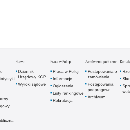
Prawo
Praca w Policji
Zamówienia publiczne
Kontak
je
Dziennik
Praca w Policji
Postępowania o
Rze
Urzędowy KGP
zamówienia
atystyki
Informacje
Skar
Wyroki sądowe
Postępowania
Ogłoszenia
Spr
podprogowe
wet
Listy rankingowe
Archiwum
arny
Rekrutacja
ogowy
ubliczna