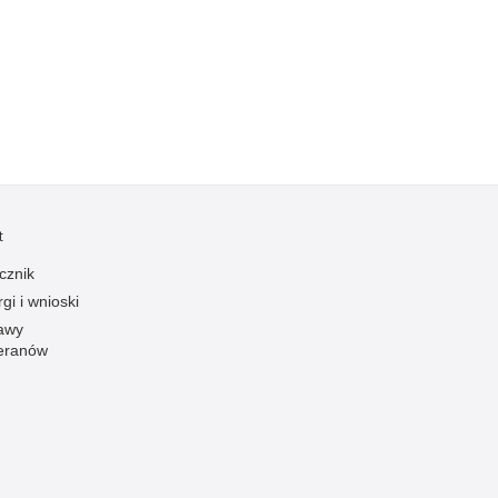
Kradzieże z włamaniem
Kultura
Logistyka, wyposażenie
Materiały wybuchowe
Nagrodzeni policjanci
Napady na banki
Napady na taksówkarzy
t
Napady na tiry
cznik
Nielegalny handel farmaceutykami
gi i wnioski
Nietrzeźwi kierujący
awy
eranów
Nietrzeźwi opiekunowie
Nietrzeźwi pracownicy
Niszczenie mienia
Nowoczesne technologie w pracy Policji
Odpowiedzialność majątkowa Policji