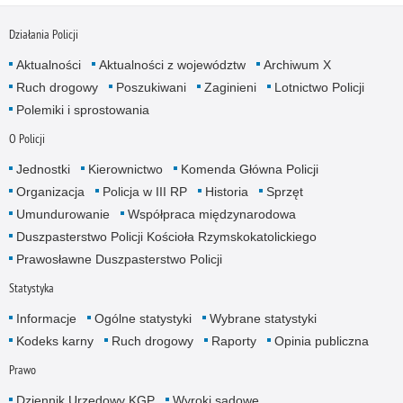
Działania Policji
Aktualności
Aktualności z województw
Archiwum X
Ruch drogowy
Poszukiwani
Zaginieni
Lotnictwo Policji
Polemiki i sprostowania
O Policji
Jednostki
Kierownictwo
Komenda Główna Policji
Organizacja
Policja w III RP
Historia
Sprzęt
Umundurowanie
Współpraca międzynarodowa
Duszpasterstwo Policji Kościoła Rzymskokatolickiego
Prawosławne Duszpasterstwo Policji
Statystyka
Informacje
Ogólne statystyki
Wybrane statystyki
Kodeks karny
Ruch drogowy
Raporty
Opinia publiczna
Prawo
Dziennik Urzędowy KGP
Wyroki sądowe