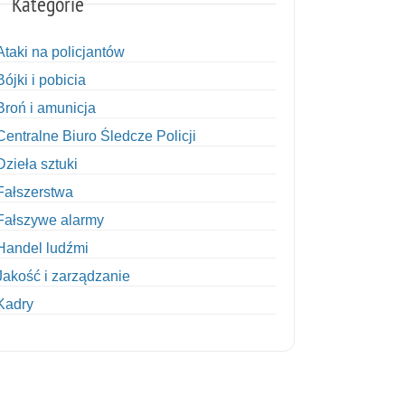
Kategorie
Ataki na policjantów
Bójki i pobicia
Broń i amunicja
Centralne Biuro Śledcze Policji
Dzieła sztuki
Fałszerstwa
Fałszywe alarmy
Handel ludźmi
Jakość i zarządzanie
Kadry
Kobiety w Policji
Korupcja
Kradzież