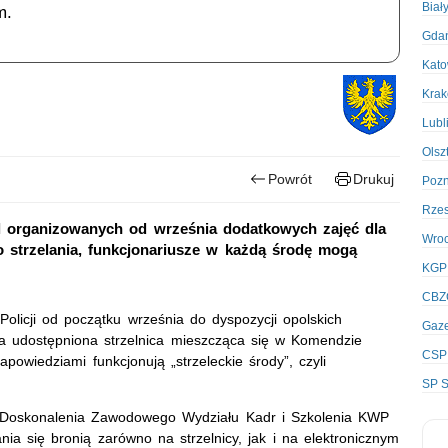
Biał
m.
Gda
Kato
Kra
Lubl
Olsz
Powrót
Drukuj
Poz
Rze
el organizowanych od września dodatkowych zajęć dla
Wro
 strzelania, funkcjonariusze w każdą środę mogą
KGP
CBZ
licji od początku września do dyspozycji opolskich
Gaze
ła udostępniona strzelnica mieszcząca się w Komendzie
CSP
powiedziami funkcjonują „strzeleckie środy”, czyli
SP S
ji Doskonalenia Zawodowego Wydziału Kadr i Szkolenia KWP
nia się bronią zarówno na strzelnicy, jak i na elektronicznym