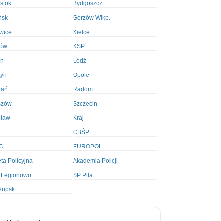
ystok
Bydgoszcz
ńsk
Gorzów Wlkp.
wice
Kielce
ków
KSP
in
Łódź
tyn
Opole
nań
Radom
szów
Szczecin
cław
Kraj
CBŚP
C
EUROPOL
ta Policyjna
Akademia Policji
 Legionowo
SP Piła
łupsk