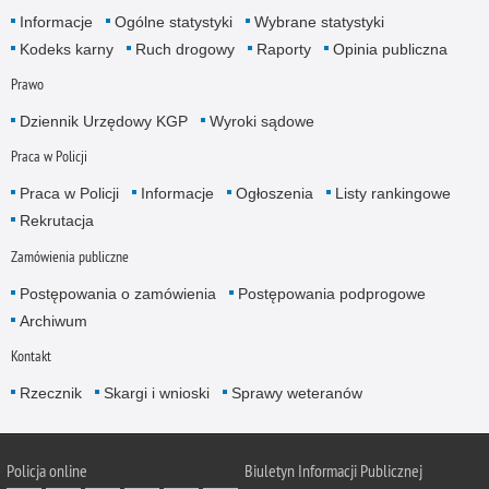
Informacje
Ogólne statystyki
Wybrane statystyki
Kodeks karny
Ruch drogowy
Raporty
Opinia publiczna
Prawo
Dziennik Urzędowy KGP
Wyroki sądowe
Praca w Policji
Praca w Policji
Informacje
Ogłoszenia
Listy rankingowe
Rekrutacja
Zamówienia publiczne
Postępowania o zamówienia
Postępowania podprogowe
Archiwum
Kontakt
Rzecznik
Skargi i wnioski
Sprawy weteranów
Policja
online
Biuletyn Informacji Publicznej