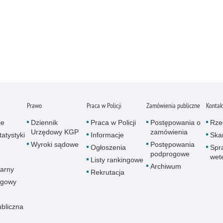
Prawo
Praca w Policji
Zamówienia publiczne
Kontak
je
Dziennik
Praca w Policji
Postępowania o
Rze
Urzędowy KGP
zamówienia
atystyki
Informacje
Skar
Wyroki sądowe
Postępowania
Ogłoszenia
Spr
podprogowe
wet
Listy rankingowe
Archiwum
arny
Rekrutacja
ogowy
ubliczna