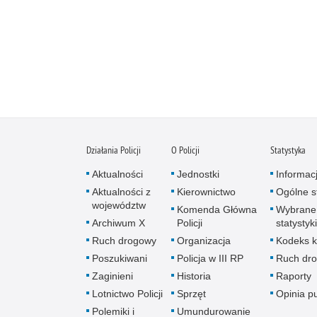
Działania Policji
O Policji
Statystyka
Aktualności
Jednostki
Informac
Aktualności z
Kierownictwo
Ogólne st
województw
Komenda Główna
Wybrane
Archiwum X
Policji
statystyki
Ruch drogowy
Organizacja
Kodeks k
Poszukiwani
Policja w III RP
Ruch dr
Zaginieni
Historia
Raporty
Lotnictwo Policji
Sprzęt
Opinia p
Polemiki i
Umundurowanie