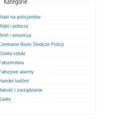
Kategorie
Ataki na policjantów
Bójki i pobicia
Broń i amunicja
Centralne Biuro Śledcze Policji
Dzieła sztuki
Fałszerstwa
Fałszywe alarmy
Handel ludźmi
Jakość i zarządzanie
Kadry
Kobiety w Policji
Korupcja
Kradzież