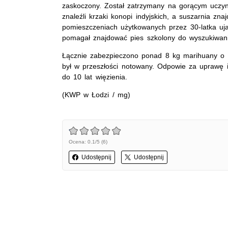
zaskoczony. Został zatrzymany na gorącym uczyn
znaleźli krzaki konopi indyjskich, a suszarnia zn
pomieszczeniach użytkowanych przez 30-latka ujaw
pomagał znajdować pies szkolony do wyszukiwani
Łącznie zabezpieczono ponad 8 kg marihuany o c
był w przeszłości notowany. Odpowie za uprawę i
do 10 lat więzienia.
(KWP w Łodzi / mg)
Ocena: 0.1/5 (6)
Udostępnij
Udostępnij