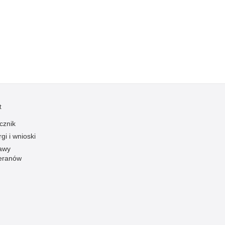
Kradzieże z włamaniem
Kultura
Logistyka, wyposażenie
Materiały wybuchowe
Nagrodzeni policjanci
Napady na banki
Napady na taksówkarzy
t
Napady na tiry
cznik
Nielegalny handel farmaceutykami
gi i wnioski
Nietrzeźwi kierujący
awy
eranów
Nietrzeźwi opiekunowie
Nietrzeźwi pracownicy
Niszczenie mienia
Nowoczesne technologie w pracy Policji
Odpowiedzialność majątkowa Policji