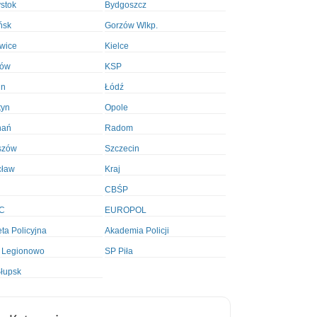
ystok
Bydgoszcz
ńsk
Gorzów Wlkp.
wice
Kielce
ków
KSP
in
Łódź
tyn
Opole
nań
Radom
szów
Szczecin
cław
Kraj
CBŚP
C
EUROPOL
ta Policyjna
Akademia Policji
 Legionowo
SP Piła
łupsk