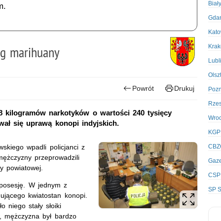
Biał
m.
Gda
Kato
Kra
 kg marihuany
Lubl
Olsz
Powrót
Drukuj
Poz
Rze
8 kilogramów narkotyków o wartości 240 tysięcy
Wro
ał się uprawą konopi indyjskich.
KGP
skiego wpadli policjanci z
CBZ
mężczyzny przeprowadzili
Gaze
y powiatowej.
CSP
 posesję. W jednym z
SP S
gującego kwiatostan konopi.
 niego stały słoiki
w, mężczyzna był bardzo