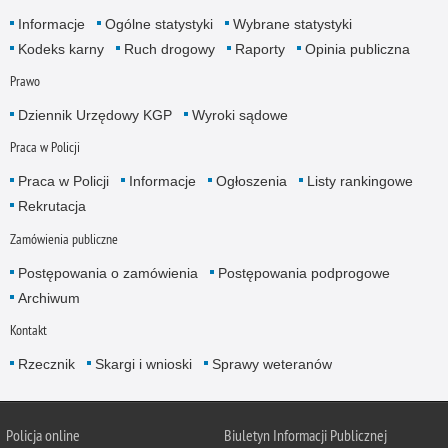
Informacje
Ogólne statystyki
Wybrane statystyki
Kodeks karny
Ruch drogowy
Raporty
Opinia publiczna
Prawo
Dziennik Urzędowy KGP
Wyroki sądowe
Praca w Policji
Praca w Policji
Informacje
Ogłoszenia
Listy rankingowe
Rekrutacja
Zamówienia publiczne
Postępowania o zamówienia
Postępowania podprogowe
Archiwum
Kontakt
Rzecznik
Skargi i wnioski
Sprawy weteranów
Policja
online
Biuletyn Informacji Publicznej