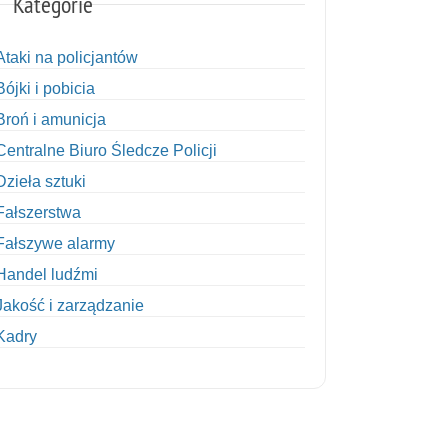
Kategorie
Ataki na policjantów
Bójki i pobicia
Broń i amunicja
Centralne Biuro Śledcze Policji
Dzieła sztuki
Fałszerstwa
Fałszywe alarmy
Handel ludźmi
Jakość i zarządzanie
Kadry
Kobiety w Policji
Korupcja
Kradzież