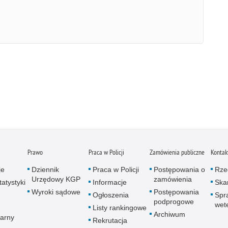
Prawo
Praca w Policji
Zamówienia publiczne
Kontak
je
Dziennik
Praca w Policji
Postępowania o
Rze
Urzędowy KGP
zamówienia
atystyki
Informacje
Skar
Wyroki sądowe
Postępowania
Ogłoszenia
Spr
podprogowe
wet
Listy rankingowe
Archiwum
arny
Rekrutacja