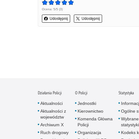
Ocena: 5/5 (3)
Udostępnij
Udostępnij
Działania Policji
O Policji
Statystyka
Aktualności
Jednostki
Informac
Aktualności z
Kierownictwo
Ogólne st
województw
Komenda Główna
Wybrane
Archiwum X
Policji
statystyki
Ruch drogowy
Organizacja
Kodeks k