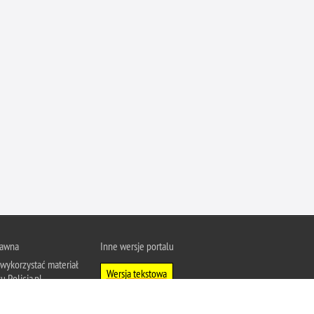
Ofiarni i odważni
Opinia publiczna
Oszustwa
Pedofilia, pornografia dziecięca
Piractwo przemysłowe
Podrabianie znaków towarowych
Pogryzienia przez psy
Polemiki i sprostowania
Policja inaczej
Policjant z pasją
Porwania
rawna
Inne wersje portalu
Pożary i podpalenia
wykorzystać materiał
Wersja tekstowa
u Policja.pl.
Pranie brudnych pieniędzy
About Polish Police
j się z zasadami
Prawa człowieka