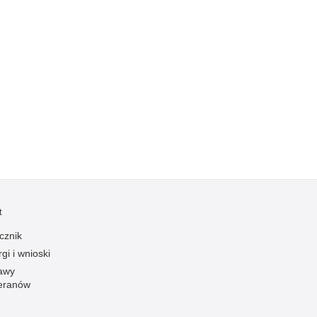
Kradzieże z włamaniem
Kultura
Logistyka, wyposażenie
Materiały wybuchowe
Nagrodzeni policjanci
Napady na banki
Napady na taksówkarzy
Napady na tiry
Nielegalny handel farmaceutykami
Nietrzeźwi kierujący
t
Nietrzeźwi opiekunowie
cznik
Nietrzeźwi pracownicy
gi i wnioski
awy
Niszczenie mienia
eranów
Nowoczesne technologie w pracy Policji
Odpowiedzialność majątkowa Policji