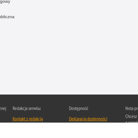
ogowy
ubliczna
znej
Redakcja serwisu
Dostępność
Nota p
Chcesz 
Kontakt z redakcją
Deklaracja dostępności
z serwis
Zapozna