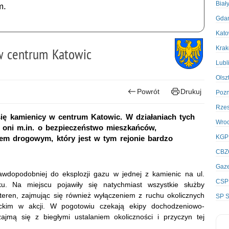
Biał
m.
Gda
Kato
Kra
 w centrum Katowic
Lubl
Olsz
Powrót
Drukuj
Poz
Rze
się kamienicy w centrum Katowic. W działaniach tych
Wro
ją oni m.in. o bezpieczeństwo mieszkańców,
KGP
chem drogowym, który jest w tym rejonie bardzo
CBZ
Gaze
wdopodobniej do eksplozji gazu w jednej z kamienic na ul.
CSP
. Na miejscu pojawiły się natychmiast wszystkie służby
y teren, zajmując się również wyłączeniem z ruchu okolicznych
SP S
ackim w akcji. W pogotowiu czekają ekipy dochodzeniowo-
zajmą się z biegłymi ustalaniem okoliczności i przyczyn tej