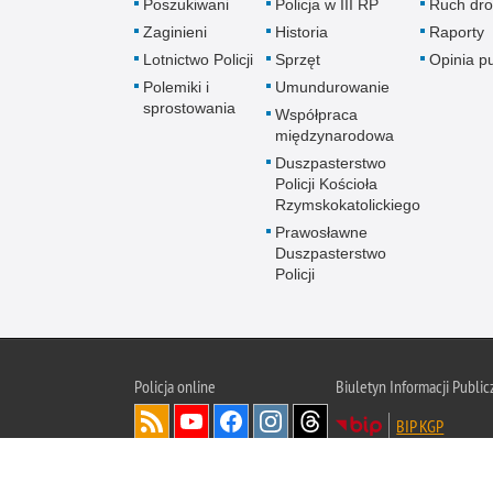
Poszukiwani
Policja w III RP
Ruch dr
Zaginieni
Historia
Raporty
Lotnictwo Policji
Sprzęt
Opinia p
Polemiki i
Umundurowanie
sprostowania
Współpraca
międzynarodowa
Duszpasterstwo
Policji Kościoła
Rzymskokatolickiego
Prawosławne
Duszpasterstwo
Policji
Policja
online
Biuletyn Informacji Public
BIP KGP