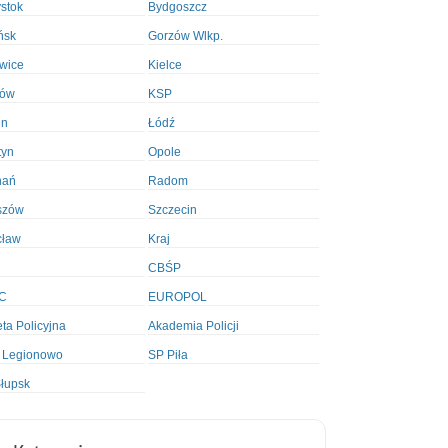
ystok
Bydgoszcz
ńsk
Gorzów Wlkp.
wice
Kielce
ków
KSP
in
Łódź
tyn
Opole
nań
Radom
szów
Szczecin
cław
Kraj
CBŚP
C
EUROPOL
ta Policyjna
Akademia Policji
 Legionowo
SP Piła
łupsk