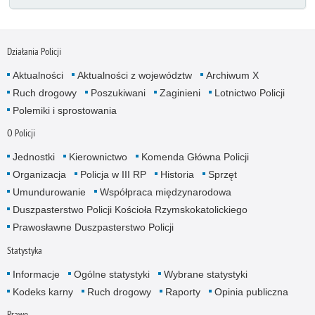
Działania Policji
Aktualności
Aktualności z województw
Archiwum X
Ruch drogowy
Poszukiwani
Zaginieni
Lotnictwo Policji
Polemiki i sprostowania
O Policji
Jednostki
Kierownictwo
Komenda Główna Policji
Organizacja
Policja w III RP
Historia
Sprzęt
Umundurowanie
Współpraca międzynarodowa
Duszpasterstwo Policji Kościoła Rzymskokatolickiego
Prawosławne Duszpasterstwo Policji
Statystyka
Informacje
Ogólne statystyki
Wybrane statystyki
Kodeks karny
Ruch drogowy
Raporty
Opinia publiczna
Prawo