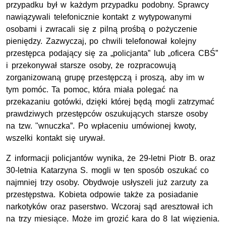
przypadku był w każdym przypadku podobny. Sprawcy
nawiązywali telefonicznie kontakt z wytypowanymi
osobami i zwracali się z pilną prośbą o pożyczenie
pieniędzy. Zazwyczaj, po chwili telefonował kolejny
przestępca podający się za „policjanta” lub „oficera CBŚ”
i przekonywał starsze osoby, że rozpracowują
zorganizowaną grupę przestępczą i proszą, aby im w
tym pomóc. Ta pomoc, która miała polegać na
przekazaniu gotówki, dzięki której będą mogli zatrzymać
prawdziwych przestępców oszukujących starsze osoby
na tzw. "wnuczka”. Po wpłaceniu umówionej kwoty,
wszelki kontakt się urywał.
Z informacji policjantów wynika, że 29-letni Piotr B. oraz
30-letnia Katarzyna S. mogli w ten sposób oszukać co
najmniej trzy osoby. Obydwoje usłyszeli już zarzuty za
przestępstwa. Kobieta odpowie także za posiadanie
narkotyków oraz paserstwo. Wczoraj sąd aresztował ich
na trzy miesiące. Może im grozić kara do 8 lat więzienia.