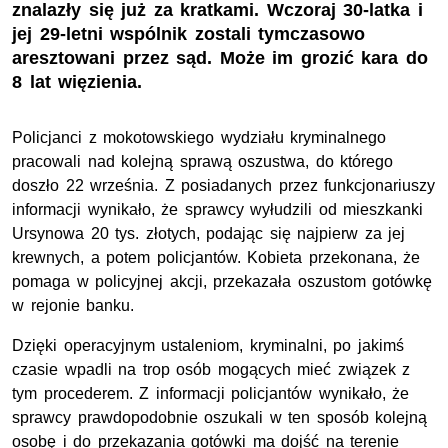
znalazły się już za kratkami. Wczoraj 30-latka i
jej 29-letni wspólnik zostali tymczasowo
aresztowani przez sąd. Może im grozić kara do
8 lat więzienia.
Policjanci z mokotowskiego wydziału kryminalnego
pracowali nad kolejną sprawą oszustwa, do którego
doszło 22 września. Z posiadanych przez funkcjonariuszy
informacji wynikało, że sprawcy wyłudzili od mieszkanki
Ursynowa 20 tys. złotych, podając się najpierw za jej
krewnych, a potem policjantów. Kobieta przekonana, że
pomaga w policyjnej akcji, przekazała oszustom gotówkę
w rejonie banku.
Dzięki operacyjnym ustaleniom, kryminalni, po jakimś
czasie wpadli na trop osób mogących mieć związek z
tym procederem. Z informacji policjantów wynikało, że
sprawcy prawdopodobnie oszukali w ten sposób kolejną
osobę i do przekazania gotówki ma dojść na terenie