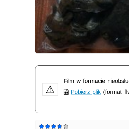
Film w formacie nieobsł
Pobierz plik
(format fl