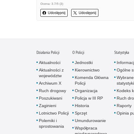
Ocena: 3.7/5 (3)
Udostępnij
Udostępnij
Działania Policji
O Policji
Statystyka
Aktualności
Jednostki
Informac
Aktualności z
Kierownictwo
Ogólne st
województw
Komenda Główna
Wybrane
Archiwum X
Policji
statystyki
Ruch drogowy
Organizacja
Kodeks k
Poszukiwani
Policja w III RP
Ruch dr
Zaginieni
Historia
Raporty
Lotnictwo Policji
Sprzęt
Opinia p
Polemiki i
Umundurowanie
sprostowania
Współpraca
międzynarodowa