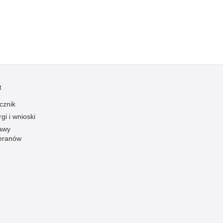
Profanacje, zbeszczeszczania
Profilaktyka
Przemoc domowa
Przemoc w szkole
Przemyt
Przestępczość alkoholowa
t
Przestępczość bankowa i kredytowa
cznik
Przestępczość cudzoziemców
gi i wnioski
awy
Przestępczość farmaceutyczna
eranów
Przestępczość gospodarcza
Przestępczość internetowa
Przestępczość komputerowa
Przestępczość kryminalna
Przestępczość międzynarodowa