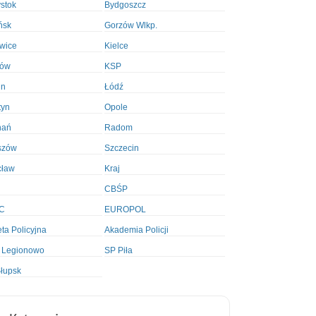
ystok
Bydgoszcz
ńsk
Gorzów Wlkp.
wice
Kielce
ków
KSP
in
Łódź
tyn
Opole
nań
Radom
szów
Szczecin
cław
Kraj
CBŚP
C
EUROPOL
ta Policyjna
Akademia Policji
 Legionowo
SP Piła
łupsk