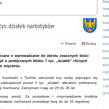
Biał
m.
Gda
Kato
Kra
 tys. działek narkotyków
Lubl
Olsz
Powrót
Drukuj
Poz
Rze
jrzane o wprowadzanie do obrotu znacznych ilości
Wro
li u podejrzanych blisko 7 tys. „działek” różnych
KGP
t więzienia.
CBZ
, kryminalni z Tychów zatrzymali trzy osoby zajmujące się
Gaze
zabezpieczyli ponad 5 tys. „działek” dilerskich amfetaminy,
CSP
cji marihuany. Zatrzymani mają od 29 do 36 lat.
SP S
asowy areszt. Za posiadanie i rozprowadzanie środków
ziałaniu narkomanii przewiduje karę do lat 10 więzienia.