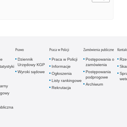
Prawo
Praca w Policji
Zamówienia publiczne
Kontak
je
Dziennik
Praca w Policji
Postępowania o
Rze
Urzędowy KGP
zamówienia
atystyki
Informacje
Skar
Wyroki sądowe
Postępowania
Ogłoszenia
Spr
podprogowe
wet
Listy rankingowe
Archiwum
arny
Rekrutacja
ogowy
ubliczna