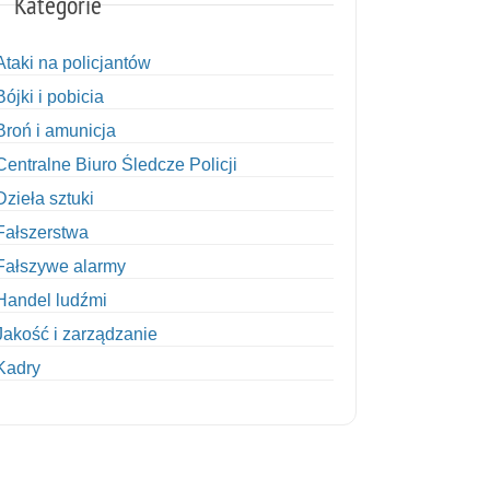
Kategorie
Ataki na policjantów
Bójki i pobicia
Broń i amunicja
Centralne Biuro Śledcze Policji
Dzieła sztuki
Fałszerstwa
Fałszywe alarmy
Handel ludźmi
Jakość i zarządzanie
Kadry
Kobiety w Policji
Korupcja
Kradzież