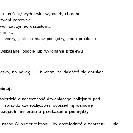
m…coś się wydarzyło: wypadek, choroba
dzwoni ponownie
zwoli zatrzymać oszustów…
jemnicy
 rzeczy, jeśli nie masz pieniędzy, pada prośba o
wskazanej osobie lub wykonanie przelewu
…
uczka, na policję… już wiesz, że dałaś/eś się oszukać…
iętaj:
ierdzić autentyczność dzwoniącego policjanta pod
n, sprawdź czy rozłączyłeś poprzednią rozmowę
uacjach nie prosi o przekazanie pieniędzy
nany Ci numer telefonu, by opowiedzieć o zdarzeniu – nie