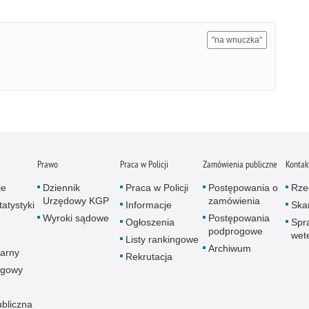
"na wnuczka"
Prawo
Praca w Policji
Zamówienia publiczne
Kontak
je
Dziennik
Praca w Policji
Postępowania o
Rze
Urzędowy KGP
zamówienia
atystyki
Informacje
Skar
Wyroki sądowe
Postępowania
Ogłoszenia
Spr
podprogowe
wet
Listy rankingowe
Archiwum
arny
Rekrutacja
ogowy
ubliczna