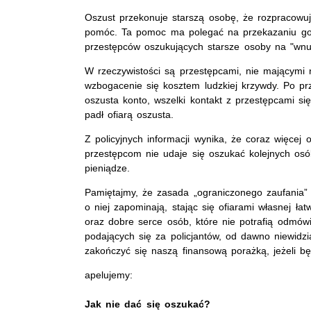
Oszust przekonuje starszą osobę, że rozpracowu
pomóc. Ta pomoc ma polegać na przekazaniu got
przestępców oszukujących starsze osoby na "wnu
W rzeczywistości są przestępcami, nie mającymi 
wzbogacenie się kosztem ludzkiej krzywdy. Po pr
oszusta konto, wszelki kontakt z przestępcami si
padł ofiarą oszusta.
Z policyjnych informacji wynika, że coraz więcej
przestępcom nie udaje się oszukać kolejnych osób
pieniądze.
Pamiętajmy, że zasada „ograniczonego zaufania” d
o niej zapominają, stając się ofiarami własnej ła
oraz dobre serce osób, które nie potrafią odmów
podających się za policjantów, od dawno niewidz
zakończyć się naszą finansową porażką, jeżeli b
apelujemy:
Jak nie dać się oszukać?