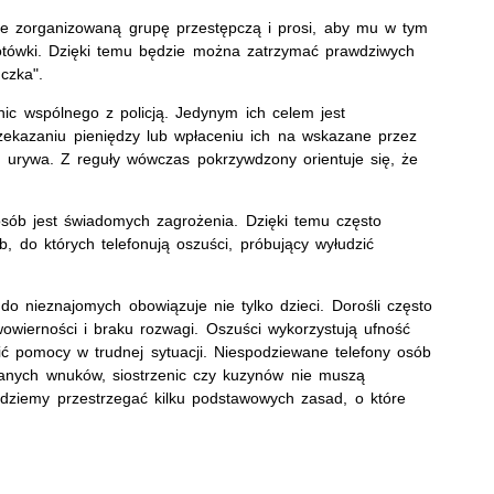
je zorganizowaną grupę przestępczą i prosi, aby mu w tym
ówki. Dzięki temu będzie można zatrzymać prawdziwych
czka".
nic wspólnego z policją. Jedynym ich celem jest
zekazaniu pieniędzy lub wpłaceniu ich na wskazane przez
ę urywa. Z reguły wówczas pokrzywdzony orientuje się, że
 osób jest świadomych zagrożenia. Dzięki temu często
, do których telefonują oszuści, próbujący wyłudzić
o nieznajomych obowiązuje nie tylko dzieci. Dorośli często
twowierności i braku rozwagi. Oszuści wykorzystują ufność
ić pomocy w trudnej sytuacji. Niespodziewane telefony osób
ianych wnuków, siostrzenic czy kuzynów nie muszą
ędziemy przestrzegać kilku podstawowych zasad, o które