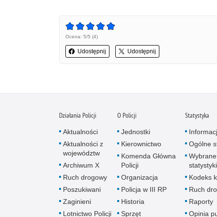
Ocena: 5/5 (4)
Udostępnij
Udostępnij
Działania Policji
O Policji
Statystyka
Aktualności
Jednostki
Informac
Aktualności z
Kierownictwo
Ogólne st
województw
Komenda Główna
Wybrane
Archiwum X
Policji
statystyki
Ruch drogowy
Organizacja
Kodeks k
Poszukiwani
Policja w III RP
Ruch dr
Zaginieni
Historia
Raporty
Lotnictwo Policji
Sprzęt
Opinia p