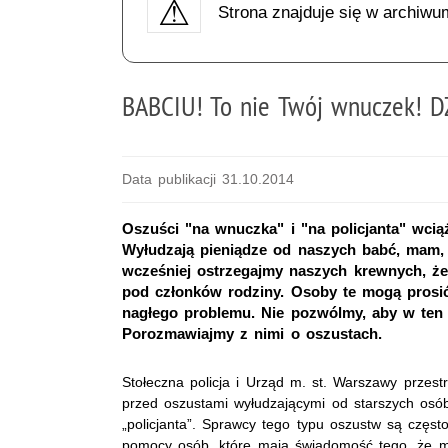
Strona znajduje się w archiwu
BABCIU! To nie Twój wnuczek! DZ
Data publikacji 31.10.2014
Oszuści "na wnuczka" i "na policjanta" wci
Wyłudzają pieniądze od naszych babć, mam, 
wcześniej ostrzegajmy naszych krewnych, ż
pod członków rodziny. Osoby te mogą prosić
nagłego problemu. Nie pozwólmy, aby w ten s
Porozmawiajmy z nimi o oszustach.
Stołeczna policja i Urząd m. st. Warszawy przest
przed oszustami wyłudzającymi od starszych osó
„policjanta”. Sprawcy tego typu oszustw są częst
pomocy osób, które mają świadomość tego, że 