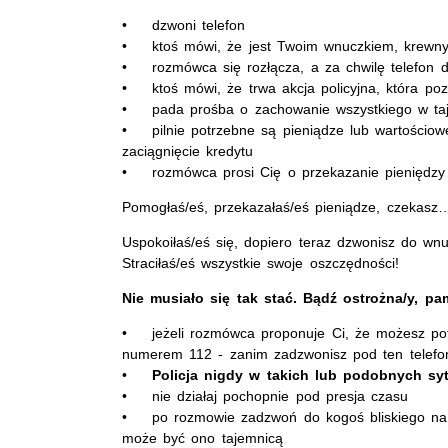
• dzwoni telefon
• ktoś mówi, że jest Twoim wnuczkiem, krewny
• rozmówca się rozłącza, a za chwilę telefon 
• ktoś mówi, że trwa akcja policyjna, która po
• pada prośba o zachowanie wszystkiego w ta
• pilnie potrzebne są pieniądze lub wartościowe
zaciągnięcie kredytu
• rozmówca prosi Cię o przekazanie pieniędzy 
Pomogłaś/eś, przekazałaś/eś pieniądze, czekasz
Uspokoiłaś/eś się, dopiero teraz dzwonisz do wn
Straciłaś/eś wszystkie swoje oszczędności!
Nie musiało się tak stać. Bądź ostrożna/y, pam
• jeżeli rozmówca proponuje Ci, że możesz potw
numerem 112 - zanim zadzwonisz pod ten telefo
•
Policja nigdy w takich lub podobnych syt
• nie działaj pochopnie pod presja czasu
• po rozmowie zadzwoń do kogoś bliskiego na z
może być ono tajemnicą