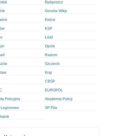
ystok
Bydgoszcz
ńsk
Gorzów Wlkp.
wice
Kielce
ków
KSP
in
Łódź
tyn
Opole
nań
Radom
szów
Szczecin
cław
Kraj
CBŚP
C
EUROPOL
ta Policyjna
Akademia Policji
 Legionowo
SP Piła
łupsk