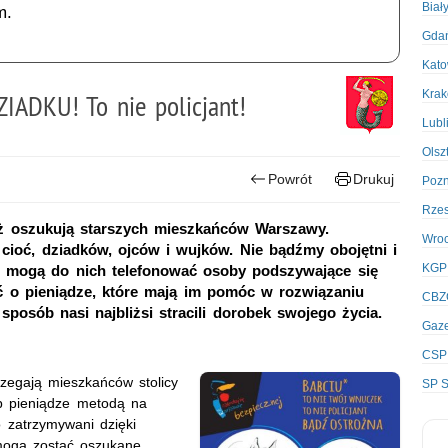
Biał
m.
Gda
Kato
Kra
IADKU! To nie policjant!
Lubl
Olsz
Powrót
Drukuj
Poz
Rze
ąż oszukują starszych mieszkańców Warszawy.
Wro
cioć, dziadków, ojców i wujków. Nie bądźmy obojętni i
KGP
e mogą do nich telefonować osoby podszywające się
 o pieniądze, które mają im pomóc w rozwiązaniu
CBZ
posób nasi najbliżsi stracili dorobek swojego życia.
Gaze
CSP
rzegają mieszkańców stolicy
SP S
b pieniądze metodą na
o zatrzymywani dzięki
mogą zostać oszukane.