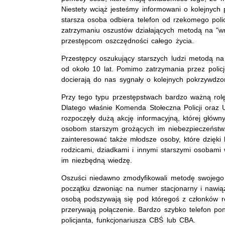
Niestety wciąż jesteśmy informowani o kolejnych
starsza osoba odbiera telefon od rzekomego pol
zatrzymaniu oszustów działających metodą na "w
przestępcom oszczędności całego życia.
Przestępcy oszukujący starszych ludzi metodą na 
od około 10 lat. Pomimo zatrzymania przez policj
docierają do nas sygnały o kolejnych pokrzywdz
Przy tego typu przestępstwach bardzo ważną rolę
Dlatego właśnie Komenda Stołeczna Policji oraz
rozpoczęły dużą akcję informacyjną, której głów
osobom starszym grożących im niebezpieczeńst
zainteresować także młodsze osoby, które dzięk
rodzicami, dziadkami i innymi starszymi osobami
im niezbędną wiedzę.
Oszuści niedawno zmodyfikowali metodę swojego d
początku dzwoniąc na numer stacjonarny i nawią
osobą podszywają się pod któregoś z członków ro
przerywają połączenie. Bardzo szybko telefon p
policjanta, funkcjonariusza CBŚ lub CBA.