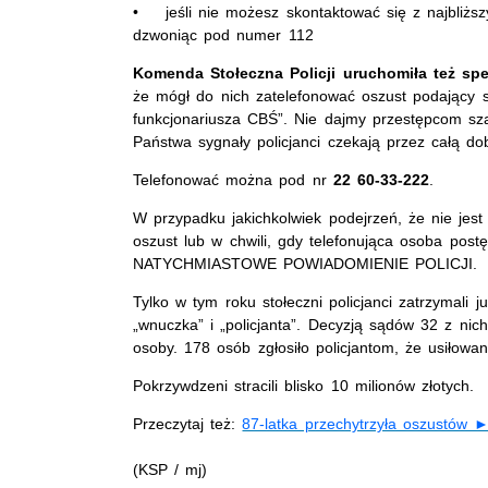
• jeśli nie możesz skontaktować się z najbliższ
dzwoniąc pod numer 112
Komenda Stołeczna Policji uruchomiła też spec
że mógł do nich zatelefonować oszust podający si
funkcjonariusza CBŚ”. Nie dajmy przestępcom sza
Państwa sygnały policjanci czekają przez całą do
Telefonować można pod nr
22 60-33-222
.
W przypadku jakichkolwiek podejrzeń, że nie jest 
oszust lub w chwili, gdy telefonująca osoba p
NATYCHMIASTOWE POWIADOMIENIE POLICJI.
Tylko w tym roku stołeczni policjanci zatrzymali 
„wnuczka” i „policjanta”. Decyzją sądów 32 z ni
osoby. 178 osób zgłosiło policjantom, że usiłowa
Pokrzywdzeni stracili blisko 10 milionów złotych.
Przeczytaj też:
87-latka przechytrzyła oszustów 
(KSP / mj)