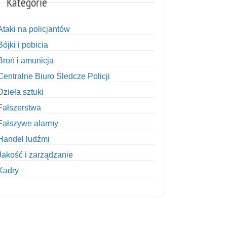
Kategorie
Ataki na policjantów
Bójki i pobicia
Broń i amunicja
Centralne Biuro Śledcze Policji
Dzieła sztuki
Fałszerstwa
Fałszywe alarmy
Handel ludźmi
Jakość i zarządzanie
Kadry
Kobiety w Policji
Korupcja
Kradzież