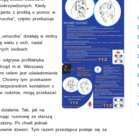
 pokrzywdzonych. Kiedy
icjanta z prośbą o pomoc w
nuczka", często przekazuje
„wnuczka” działają w stolicy
ę wielu z nich, nadal
onych osobach.
 odgrywa profilaktyka.
 Urząd m.st. Warszawy
nym celem jest uświadomienie
w. Chcemy tym przekazem
i bezpośrednim kontaktom z
 w rodzinie, mogą przekazać
ziałania. Tak, jak na
zując rozmowę ze starszą
dziny. Po chwili jednak
onownie dzwoni. Tym razem przestępca podaje się za