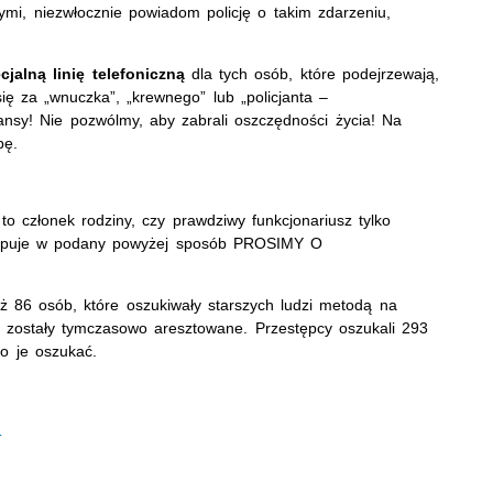
ymi, niezwłocznie powiadom policję o takim zdarzeniu,
jalną linię telefoniczną
dla tych osób, które podejrzewają,
ę za „wnuczka”, „krewnego” lub „policjanta –
nsy! Nie pozwólmy, aby zabrali oszczędności życia! Na
bę.
to członek rodziny, czy prawdziwy funkcjonariusz tylko
ostępuje w podany powyżej sposób PROSIMY O
już 86 osób, które oszukiwały starszych ludzi metodą na
ch zostały tymczasowo aresztowane. Przestępcy oszukali 293
no je oszukać.
►