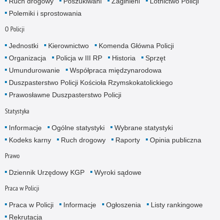
Ruch drogowy
Poszukiwani
Zaginieni
Lotnictwo Policji
Polemiki i sprostowania
O Policji
Jednostki
Kierownictwo
Komenda Główna Policji
Organizacja
Policja w III RP
Historia
Sprzęt
Umundurowanie
Współpraca międzynarodowa
Duszpasterstwo Policji Kościoła Rzymskokatolickiego
Prawosławne Duszpasterstwo Policji
Statystyka
Informacje
Ogólne statystyki
Wybrane statystyki
Kodeks karny
Ruch drogowy
Raporty
Opinia publiczna
Prawo
Dziennik Urzędowy KGP
Wyroki sądowe
Praca w Policji
Praca w Policji
Informacje
Ogłoszenia
Listy rankingowe
Rekrutacja