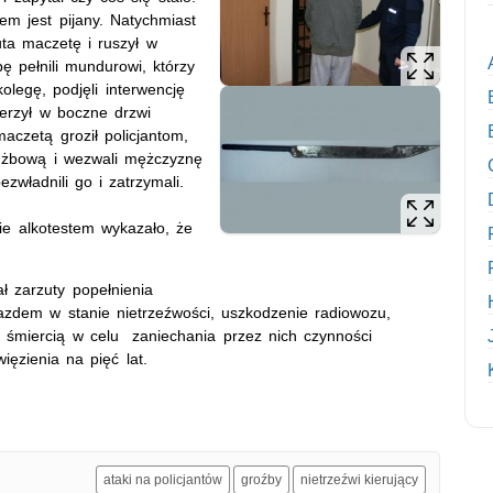
m jest pijany. Natychmiast
uta maczetę i ruszył w
ę pełnili mundurowi, którzy
olegę, podjęli interwencję
erzył w boczne drzwi
aczetą groził policjantom,
służbową i wezwali mężczyznę
władnili go i zatrzymali.
nie alkotestem wykazało, że
ł zarzuty popełnienia
azdem w stanie nietrzeźwości, uszkodzenie radiowozu,
m śmiercią w celu zaniechania przez nich czynności
ęzienia na pięć lat.
ataki na policjantów
groźby
nietrzeźwi kierujący