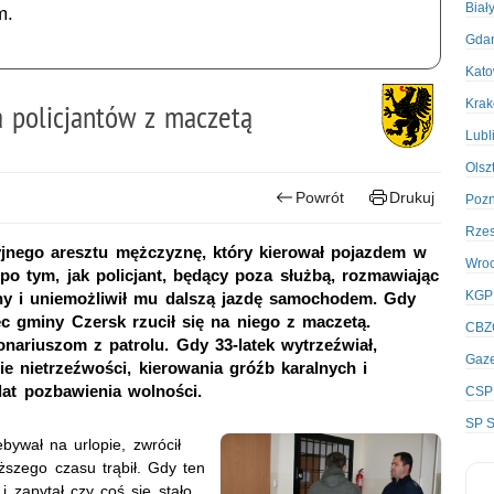
Biał
m.
Gda
Kato
Kra
na policjantów z maczetą
Lubl
Olsz
Powrót
Drukuj
Poz
Rze
jnego aresztu mężczyznę, który kierował pojazdem w
Wro
po tym, jak policjant, będący poza służbą, rozmawiając
KGP
any i uniemożliwił mu dalszą jazdę samochodem. Gdy
ec gminy Czersk rzucił się na niego z maczetą.
CBZ
onariuszom z patrolu. Gdy 33-latek wytrzeźwiał,
Gaze
e nietrzeźwości, kierowania gróźb karalnych i
lat pozbawienia wolności.
CSP
SP S
ebywał na urlopie, zwrócił
szego czasu trąbił. Gdy ten
i zapytał czy coś się stało.