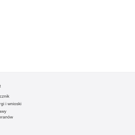
Kradzieże z włamaniem
Kultura
Logistyka, wyposażenie
Materiały wybuchowe
Nagrodzeni policjanci
Napady na banki
Napady na taksówkarzy
Napady na tiry
Nielegalny handel farmaceutykami
t
Nietrzeźwi kierujący
cznik
Nietrzeźwi opiekunowie
gi i wnioski
Nietrzeźwi pracownicy
awy
Niszczenie mienia
eranów
Nowoczesne technologie w pracy Policji
Odpowiedzialność majątkowa Policji