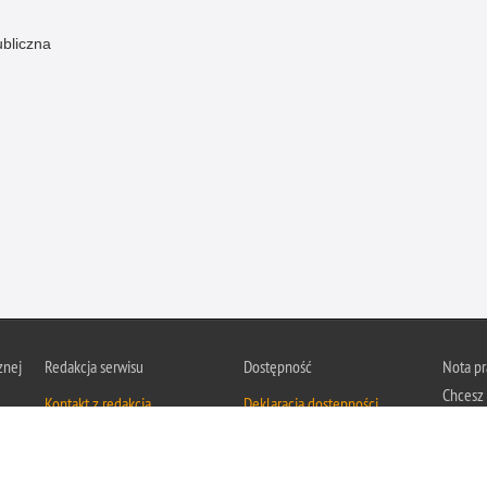
ubliczna
znej
Redakcja serwisu
Dostępność
Nota p
Chcesz 
Kontakt z redakcją
Deklaracja dostępności
z serwis
Zapozna
Polityk