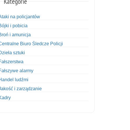
Kategorie
Ataki na policjantów
Bójki i pobicia
Broń i amunicja
Centralne Biuro Śledcze Policji
Dzieła sztuki
Fałszerstwa
Fałszywe alarmy
Handel ludźmi
Jakość i zarządzanie
Kadry
Kobiety w Policji
Korupcja
Kradzież