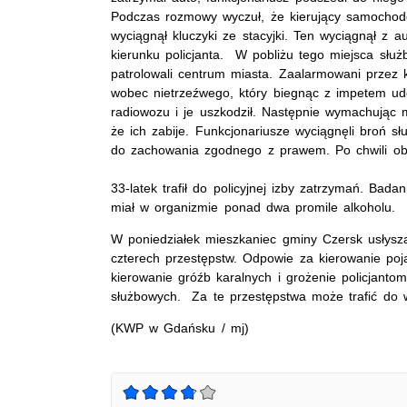
Podczas rozmowy wyczuł, że kierujący samochode
wyciągnął kluczyki ze stacyjki. Ten wyciągnął z a
kierunku policjanta. W pobliżu tego miejsca służb
patrolowali centrum miasta. Zaalarmowani przez k
wobec nietrzeźwego, który biegnąc z impetem ud
radiowozu i je uszkodził. Następnie wymachując m
że ich zabije. Funkcjonariusze wyciągnęli broń 
do zachowania zgodnego z prawem. Po chwili obez
33-latek trafił do policyjnej izby zatrzymań. Bada
miał w organizmie ponad dwa promile alkoholu.
W poniedziałek mieszkaniec gminy Czersk usłysza
czterech przestępstw. Odpowie za kierowanie poj
kierowanie gróźb karalnych i grożenie policjanto
służbowych. Za te przestępstwa może trafić do wi
(KWP w Gdańsku / mj)