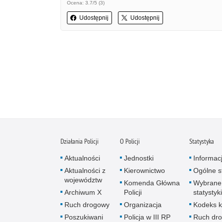
Ocena: 3.7/5 (3)
Udostępnij
Udostępnij
Działania Policji
O Policji
Statystyka
Aktualności
Jednostki
Informac
Aktualności z
Kierownictwo
Ogólne st
województw
Komenda Główna
Wybrane
Archiwum X
Policji
statystyki
Ruch drogowy
Organizacja
Kodeks k
Poszukiwani
Policja w III RP
Ruch dr