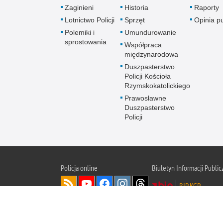
Zaginieni
Historia
Raporty
Lotnictwo Policji
Sprzęt
Opinia p
Polemiki i
Umundurowanie
sprostowania
Współpraca
międzynarodowa
Duszpasterstwo
Policji Kościoła
Rzymskokatolickiego
Prawosławne
Duszpasterstwo
Policji
Policja
online
Biuletyn Informacji Public
BIP KGP