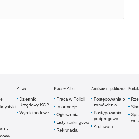
Prawo
Praca w Policji
Zamówienia publiczne
Kontak
je
Dziennik
Praca w Policji
Postępowania o
Rze
Urzędowy KGP
zamówienia
atystyki
Informacje
Skar
Wyroki sądowe
Postępowania
Ogłoszenia
Spr
podprogowe
wet
Listy rankingowe
Archiwum
arny
Rekrutacja
ogowy