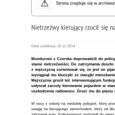
Strona znajduje się w archiwu
Nietrzeźwy kierujący rzucił się 
Data publikacji 18.11.2014
Mundurowi z Czerska doprowadzili do policy
stanie nietrzeźwości. Do zatrzymania doszło 
z mężczyzną zorientował się, że jest on pij
wyciągnął mu kluczyki ze stacyjki mieszkani
Mężczyzna groził też interweniującym funkcj
usłyszał zarzuty kierowania pojazdem w stani
uszkodzenia radiowozu. Grozi mu do pięciu 
W nocy z soboty na niedzielę policjant, który prz
uwagę na kierującego samochodem, który od dłuż
zatrzymał auto, funkcjonariusz podszedł do niego 