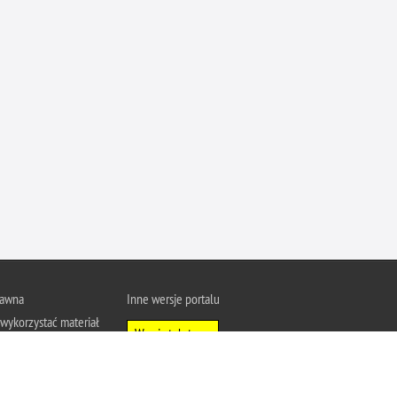
Ofiarni i odważni
Opinia publiczna
Oszustwa
Pedofilia, pornografia dziecięca
Piractwo przemysłowe
Podrabianie znaków towarowych
Pogryzienia przez psy
Polemiki i sprostowania
Policja inaczej
Policjant z pasją
rawna
Inne wersje portalu
Porwania
wykorzystać materiał
Pożary i podpalenia
Wersja tekstowa
u Policja.pl.
Pranie brudnych pieniędzy
About Polish Police
j się z zasadami
Prawa człowieka
a prywatności