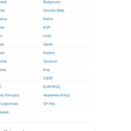
ystok
Bydgoszcz
ńsk
Gorzów Wlkp.
wice
Kielce
ków
KSP
in
Łódź
tyn
Opole
nań
Radom
szów
Szczecin
cław
Kraj
CBŚP
C
EUROPOL
ta Policyjna
Akademia Policji
 Legionowo
SP Piła
łupsk