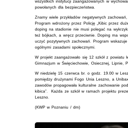
wszystkich instytucji zaangażowanych w wychowani
powołanych dla bezpieczeństwa.
Znamy wiele przykładów negatywnych zachowań, j
Program wdrożony przez Policję „Kibic przez duż
doping na stadionie nie musi polegać na wykrzyk
też bójkach, a wręcz przeciwnie. Doping ma wsp
uczyć pozytywnych zachowań. Program wskazuje 
ogólnymi zasadami społecznymi.
W projekt zaangażowało się 12 szkół z powiatu le
Gimnazjum w Święciechowie, Osiecznej, Lipnie,
W niedzielę 15 czerwca br. o godz. 19.00 w Les
pomiędzy drużynami Fogo Unia Leszno, a Unibax
zawodów propagowała kulturalne zachowanie po
kibica”. Każda ze szkół w ramach projektu prez
Leszno.
(KWP w Poznaniu / dm)