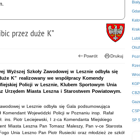
Biał
m.
Gda
Kato
Kra
bic przez duże K”
Lubl
Olsz
Powrót
Drukuj
Poz
Rze
wej Wyższej Szkoły Zawodowej w Lesznie odbyła się
Wro
duże K” realizowany we współpracy Komendy
KGP
iejskiej Policji w Lesznie, Klubem Sportowym Unia
raz Urzędem Miasta Leszna i Starostwem Powiatowym.
CBZ
Gaze
 Zawodowej w Lesznie odbyła się Gala podsumowująca
CSP
ał Komendant Wojewódzki Policji w Poznaniu insp. Rafał
. ins. Piotr Leciejewski, I z-ca Komendanta Miejskiego
SP S
ydent Miasta Leszna Pan Tomasz Maleszy, Pan v-ce Starosta
Fogo Unia Leszno Pan Piotr Rusiecki oraz młodzież ze szkół