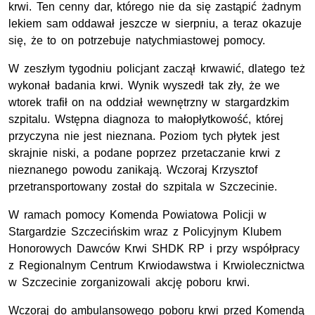
krwi. Ten cenny dar, którego nie da się zastąpić żadnym
lekiem sam oddawał jeszcze w sierpniu, a teraz okazuje
się, że to on potrzebuje natychmiastowej pomocy.
W zeszłym tygodniu policjant zaczął krwawić, dlatego też
wykonał badania krwi. Wynik wyszedł tak zły, że we
wtorek trafił on na oddział wewnętrzny w stargardzkim
szpitalu. Wstępna diagnoza to małopłytkowość, której
przyczyna nie jest nieznana. Poziom tych płytek jest
skrajnie niski, a podane poprzez przetaczanie krwi z
nieznanego powodu zanikają. Wczoraj Krzysztof
przetransportowany został do szpitala w Szczecinie.
W ramach pomocy Komenda Powiatowa Policji w
Stargardzie Szczecińskim wraz z Policyjnym Klubem
Honorowych Dawców Krwi SHDK RP i przy współpracy
z Regionalnym Centrum Krwiodawstwa i Krwiolecznictwa
w Szczecinie zorganizowali akcję poboru krwi.
Wczoraj do ambulansowego poboru krwi przed Komendą