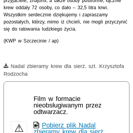
przyjaciele, znajomi, a także osoby postronne, łącznie
krew oddały 72 osoby, co dało – 32,5 litra krwi.
Wszystkim serdecznie dziękujemy i zapraszamy
pozostałych, którzy, mimo iż chcieli, nie mogli przyczynić
się do ratowania ludzkiego życia.
(KWP w Szczecinie / ap)
Film
Nadal zbieramy krew dla sierż. szt. Krzysztofa
Rodzocha
Film w formacie
nieobsługiwanym przez
odtwarzacz.
Pobierz plik Nadal
zbieramy krew dla sierż.