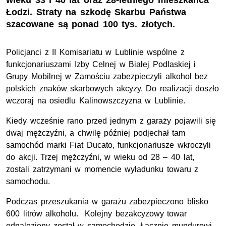
wieku 33 i 40 lat oraz 28-letniego mieszkańca
Łodzi. Straty na szkodę Skarbu Państwa
szacowane są ponad 100 tys. złotych.
Policjanci z II Komisariatu w Lublinie wspólne z
funkcjonariuszami Izby Celnej w Białej Podlaskiej i
Grupy Mobilnej w Zamościu zabezpieczyli alkohol bez
polskich znaków skarbowych akcyzy. Do realizacji doszło
wczoraj na osiedlu Kalinowszczyzna w Lublinie.
Kiedy wcześnie rano przed jednym z garaży pojawili się
dwaj mężczyźni, a chwilę później podjechał tam
samochód marki Fiat Ducato, funkcjonariusze wkroczyli
do akcji. Trzej mężczyźni, w wieku od 28 – 40 lat,
zostali zatrzymani w momencie wyładunku towaru z
samochodu.
Podczas przeszukania w garażu zabezpieczono blisko
600 litrów alkoholu. Kolejny bezakcyzowy towar
odnaleziony został w samochodzie. Łącznie mundurowi