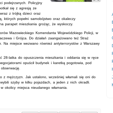
ci podejrzanych. Policyjny
potkał się z agresją ze
raz z trójką dzieci oraz
ą, których popełni samobójstwo oraz okaleczy
 na parapet mieszkania grożąc, że wyskoczy.
torów Mazowieckiego Komendanta Wojewódzkiego Policji, w
chaczewa i Grójca. Do działań zaangażowano też Straż
on. Na miejsce wezwano również antyterrorystów z Warszawy
ć 28-latka do opuszczenia mieszkania i oddania się w ręce
egocjatorami opuścił budynek i karetką pogotowia, pod
a obserwację.
o z mężczyzn. Jak ustalono, wcześniej włamali się oni do
ybili szyby w kilku pojazdach, a jeden z nich okradli.
w okolicy miejsca nieudanego włamania.