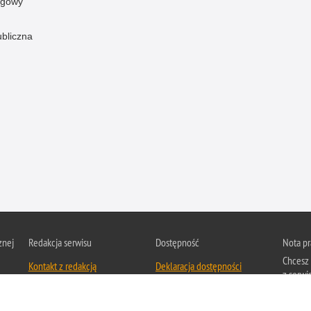
ogowy
ubliczna
znej
Redakcja serwisu
Dostępność
Nota p
Chcesz 
Kontakt z redakcją
Deklaracja dostępności
z serwis
Zapozna