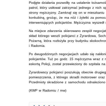
Podjęte działania pozwoliły na ustalenie tożsamoś
patrol, który usiłował zatrzymać jednego z nich s
strony mężczyzny. Zamknął się on w mieszkaniu w
konkubiną, grożąc, że ma nóż i żyletki za pomoc
interweniujących policjantów. Mężczyzna wyszedł
Na miejsce zdarzenia skierowano zespół negocja
skład którego weszli policjanci z Żyrardowa, So
Pożarną, która rozłożyła przy budynku skokochr
i Radomia.
Po dwugodzinnych negocjacjach udało się nakłoni
policjantów. Tuż po godz. 15 mężczyzna wraz z n
eskortą Policji, został przewieziony do szpitala n
Żyrardowscy policjanci poszukują obecnie drugieg
pomieszczenia, z którego skradli motorower oraz w
Przedmioty skradzione z samochodu odnaleziono 
(KWP w Radomiu / mw)