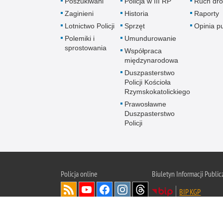
Poszukiwani
Policja w III RP
Ruch dr
Zaginieni
Historia
Raporty
Lotnictwo Policji
Sprzęt
Opinia p
Polemiki i
Umundurowanie
sprostowania
Współpraca
międzynarodowa
Duszpasterstwo
Policji Kościoła
Rzymskokatolickiego
Prawosławne
Duszpasterstwo
Policji
Policja
online
Biuletyn Informacji Public
BIP KGP