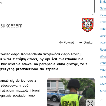
Biał
m.
Gda
Kato
Kra
e sukcesem
Lubl
Olsz
Powrót
Drukuj
Poz
Rze
zowieckiego Komendanta Wojewódzkiego Policji
Wro
u wraz z trójką dzieci, by opuścił mieszkanie nie
KGP
kilkukrotnie stawał na parapecie okna grożąc, że z
żczyznę przewieziono do szpitala.
CBZ
Gaze
łamać się do jednego z
CSP
a zdecydowany opór
li użyciem maczety i broni
SP S
stępstwie powiadomiono