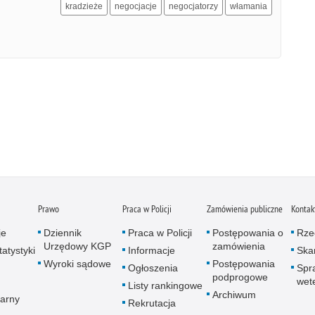
kradzieże
negocjacje
negocjatorzy
włamania
Prawo
Praca w Policji
Zamówienia publiczne
Kontak
je
Dziennik
Praca w Policji
Postępowania o
Rze
Urzędowy KGP
zamówienia
atystyki
Informacje
Skar
Wyroki sądowe
Postępowania
Ogłoszenia
Spr
podprogowe
wet
Listy rankingowe
Archiwum
arny
Rekrutacja