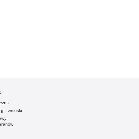
Kradzieże z włamaniem
Kultura
Logistyka, wyposażenie
Materiały wybuchowe
Nagrodzeni policjanci
Napady na banki
Napady na taksówkarzy
Napady na tiry
Nielegalny handel farmaceutykami
Nietrzeźwi kierujący
t
Nietrzeźwi opiekunowie
cznik
Nietrzeźwi pracownicy
gi i wnioski
awy
Niszczenie mienia
eranów
Nowoczesne technologie w pracy Policji
Odpowiedzialność majątkowa Policji