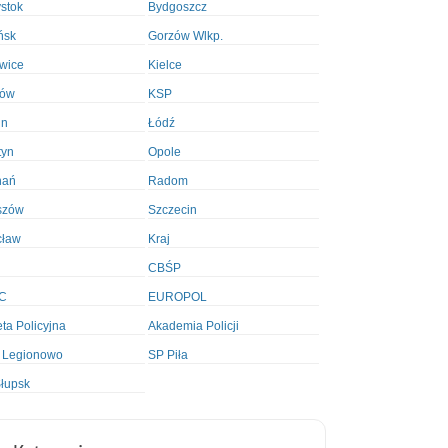
ystok
Bydgoszcz
ńsk
Gorzów Wlkp.
wice
Kielce
ków
KSP
in
Łódź
tyn
Opole
nań
Radom
szów
Szczecin
cław
Kraj
CBŚP
C
EUROPOL
ta Policyjna
Akademia Policji
 Legionowo
SP Piła
łupsk