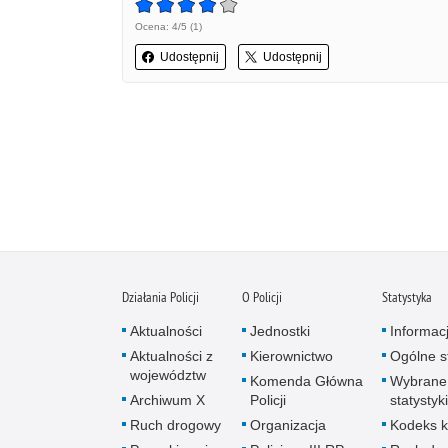
Ocena: 4/5 (1)
Udostępnij
Udostępnij
Działania Policji
O Policji
Statystyka
Aktualności
Jednostki
Informac
Aktualności z
Kierownictwo
Ogólne st
województw
Komenda Główna
Wybrane
Archiwum X
Policji
statystyki
Ruch drogowy
Organizacja
Kodeks k