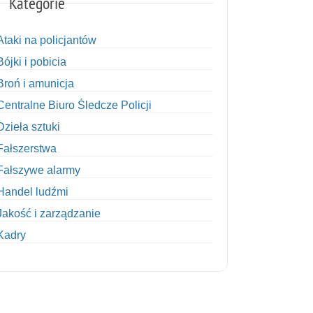
Kategorie
Ataki na policjantów
Bójki i pobicia
Broń i amunicja
Centralne Biuro Śledcze Policji
Dzieła sztuki
Fałszerstwa
Fałszywe alarmy
Handel ludźmi
Jakość i zarządzanie
Kadry
Kobiety w Policji
Korupcja
Kradzież