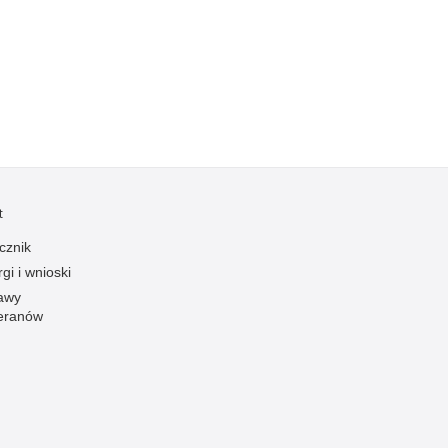
Kradzieże z włamaniem
Kultura
Logistyka, wyposażenie
Materiały wybuchowe
Nagrodzeni policjanci
Napady na banki
Napady na taksówkarzy
t
Napady na tiry
cznik
Nielegalny handel farmaceutykami
gi i wnioski
Nietrzeźwi kierujący
awy
eranów
Nietrzeźwi opiekunowie
Nietrzeźwi pracownicy
Niszczenie mienia
Nowoczesne technologie w pracy Policji
Odpowiedzialność majątkowa Policji