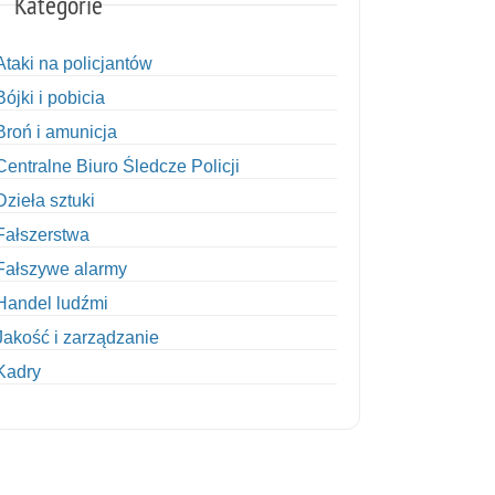
Kategorie
Ataki na policjantów
Bójki i pobicia
Broń i amunicja
Centralne Biuro Śledcze Policji
Dzieła sztuki
Fałszerstwa
Fałszywe alarmy
Handel ludźmi
Jakość i zarządzanie
Kadry
Kobiety w Policji
Korupcja
Kradzież