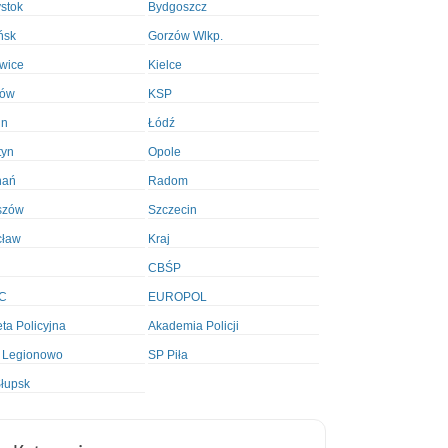
ystok
Bydgoszcz
ńsk
Gorzów Wlkp.
wice
Kielce
ków
KSP
in
Łódź
tyn
Opole
nań
Radom
szów
Szczecin
cław
Kraj
CBŚP
C
EUROPOL
ta Policyjna
Akademia Policji
 Legionowo
SP Piła
łupsk