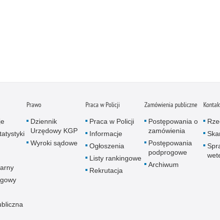
Prawo
Praca w Policji
Zamówienia publiczne
Kontak
je
Dziennik
Praca w Policji
Postępowania o
Rze
Urzędowy KGP
zamówienia
atystyki
Informacje
Skar
Wyroki sądowe
Postępowania
Ogłoszenia
Spr
podprogowe
wet
Listy rankingowe
Archiwum
arny
Rekrutacja
ogowy
ubliczna