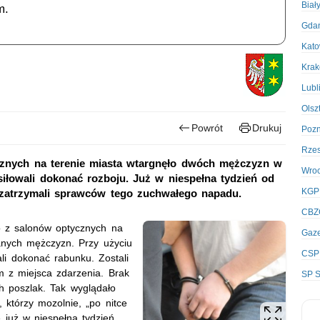
Biał
m.
Gda
Kato
Kra
Lubl
Olsz
Powrót
Drukuj
Poz
Rze
znych na terenie miasta wtargnęło dwóch mężczyzn w
Wro
siłowali dokonać rozboju. Już w niespełna tydzień od
KGP
 i zatrzymali sprawców tego zuchwałego napadu.
CBZ
go z salonów optycznych na
Gaze
nych mężczyzn. Przy użyciu
CSP
zali dokonać rabunku. Zostali
em z miejsca zdarzenia. Brak
SP S
h poszlak. Tak wyglądało
 którzy mozolnie, „po nitce
 już w niespełna tydzień