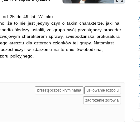
u od 25 do 49 lat. W toku
, że to nie jest jedyny czyn o takim charakterze, jaki na
nadto śledczy ustalili, że grupa swój przestępczy proceder
ozwojowym charakterem sprawy, świebodzińska prokuratura
go aresztu dla czterech członków tej grupy. Natomiast
uczestniczyli w zdarzeniu na terenie Świebodzina,
oru policyjnego.
przestępczość kryminalna
usiłowanie rozboju
zagrożenie zdrowia