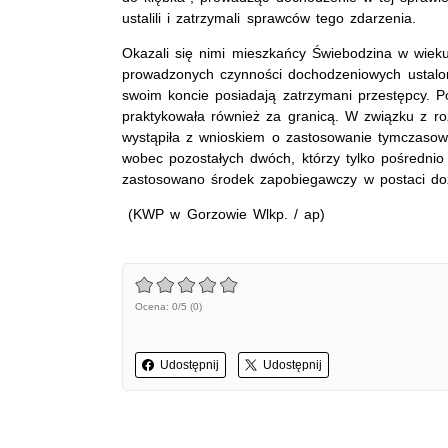
ustalili i zatrzymali sprawców tego zdarzenia.
Okazali się nimi mieszkańcy Świebodzina w wiek
prowadzonych czynności dochodzeniowych ustalono
swoim koncie posiadają zatrzymani przestępcy. Po
praktykowała również za granicą. W związku z r
wystąpiła z wnioskiem o zastosowanie tymczasowe
wobec pozostałych dwóch, którzy tylko pośrednio 
zastosowano środek zapobiegawczy w postaci doz
(KWP w Gorzowie Wlkp. / ap)
Ocena: 0/5 (0)
Udostępnij
Udostępnij