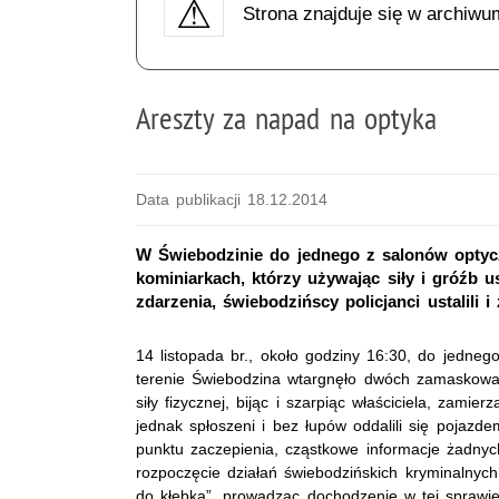
Strona znajduje się w archiwu
Areszty za napad na optyka
Data publikacji 18.12.2014
W Świebodzinie do jednego z salonów optyc
kominiarkach, którzy używając siły i gróźb u
zdarzenia, świebodzińscy policjanci ustalili
14 listopada br., około godziny 16:30, do jedne
terenie Świebodzina wtargnęło dwóch zamaskowa
siły fizycznej, bijąc i szarpiąc właściciela, zamier
jednak spłoszeni i bez łupów oddalili się pojazd
punktu zaczepienia, cząstkowe informacje żadnyc
rozpoczęcie działań świebodzińskich kryminalnych,
do kłębka”, prowadząc dochodzenie w tej sprawie