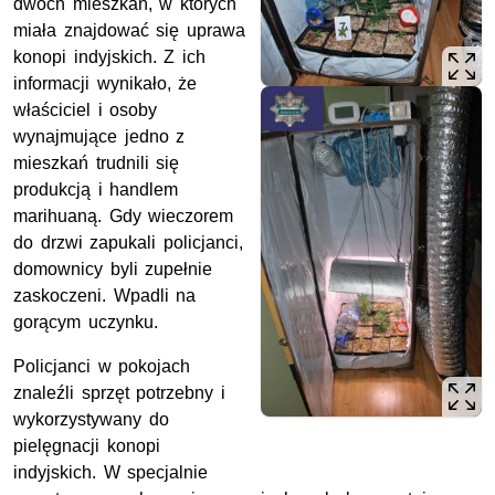
dwóch mieszkań, w których
miała znajdować się uprawa
konopi indyjskich. Z ich
informacji wynikało, że
właściciel i osoby
wynajmujące jedno z
mieszkań trudnili się
produkcją i handlem
marihuaną. Gdy wieczorem
do drzwi zapukali policjanci,
domownicy byli zupełnie
zaskoczeni. Wpadli na
gorącym uczynku.
Policjanci w pokojach
znaleźli sprzęt potrzebny i
wykorzystywany do
pielęgnacji konopi
indyjskich. W specjalnie