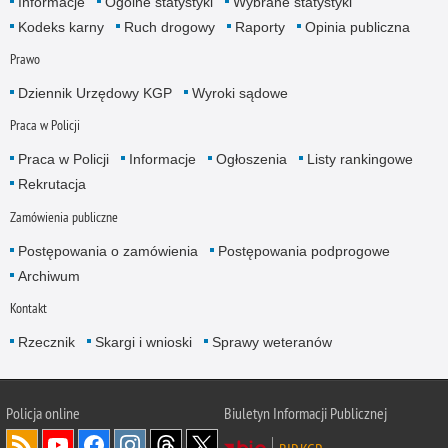
Informacje
Ogólne statystyki
Wybrane statystyki
Kodeks karny
Ruch drogowy
Raporty
Opinia publiczna
Prawo
Dziennik Urzędowy KGP
Wyroki sądowe
Praca w Policji
Praca w Policji
Informacje
Ogłoszenia
Listy rankingowe
Rekrutacja
Zamówienia publiczne
Postępowania o zamówienia
Postępowania podprogowe
Archiwum
Kontakt
Rzecznik
Skargi i wnioski
Sprawy weteranów
Policja
online
Biuletyn Informacji Publicznej